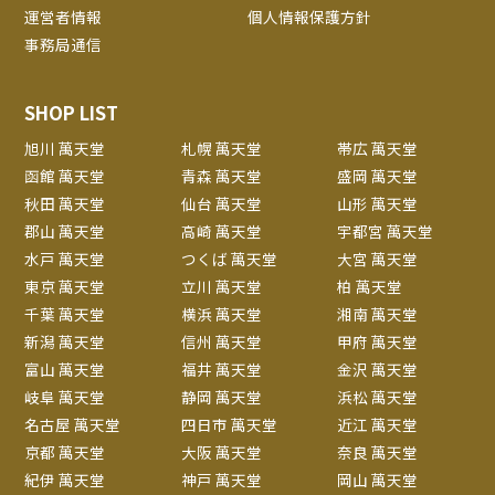
運営者情報
個人情報保護方針
事務局通信
SHOP LIST
旭川 萬天堂
札幌 萬天堂
帯広 萬天堂
函館 萬天堂
青森 萬天堂
盛岡 萬天堂
秋田 萬天堂
仙台 萬天堂
山形 萬天堂
郡山 萬天堂
高崎 萬天堂
宇都宮 萬天堂
水戸 萬天堂
つくば 萬天堂
大宮 萬天堂
東京 萬天堂
立川 萬天堂
柏 萬天堂
千葉 萬天堂
横浜 萬天堂
湘南 萬天堂
新潟 萬天堂
信州 萬天堂
甲府 萬天堂
富山 萬天堂
福井 萬天堂
金沢 萬天堂
岐阜 萬天堂
静岡 萬天堂
浜松 萬天堂
名古屋 萬天堂
四日市 萬天堂
近江 萬天堂
京都 萬天堂
大阪 萬天堂
奈良 萬天堂
紀伊 萬天堂
神戸 萬天堂
岡山 萬天堂