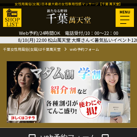
女性用風俗(女風) 日本最大級の女性専用性感マッサージ【千葉 萬天堂】
MENU
Web予約/24時間OK 電話受付/10：00～22：00
/10(月) 22:00 松山萬天堂 大輝さん＜暑気払いイベント120分＞
千葉女性用風俗(女風)は千葉萬天堂
web予約フォーム