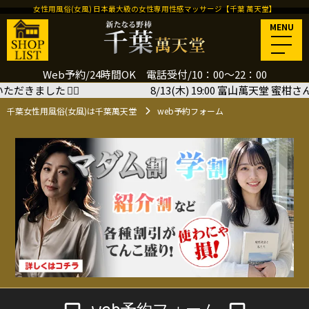
女性用風俗(女風) 日本最大級の女性専用性感マッサージ【千葉 萬天堂】
MENU
Web予約/24時間OK 電話受付/10：00～22：00
した
🙇‍♂️
8/13(木) 19:00 富山萬天堂 蜜柑さん＜
千葉女性用風俗(女風)は千葉萬天堂
web予約フォーム