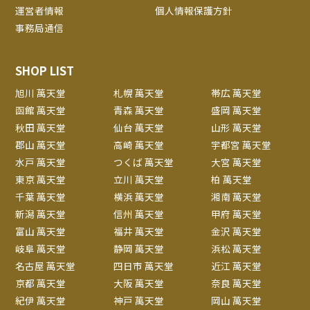
運営者情報
個人情報保護方針
事務局通信
SHOP LIST
旭川 萬天堂
札幌 萬天堂
帯広 萬天堂
函館 萬天堂
青森 萬天堂
盛岡 萬天堂
秋田 萬天堂
仙台 萬天堂
山形 萬天堂
郡山 萬天堂
高崎 萬天堂
宇都宮 萬天堂
水戸 萬天堂
つくば 萬天堂
大宮 萬天堂
東京 萬天堂
立川 萬天堂
柏 萬天堂
千葉 萬天堂
横浜 萬天堂
湘南 萬天堂
新潟 萬天堂
信州 萬天堂
甲府 萬天堂
富山 萬天堂
福井 萬天堂
金沢 萬天堂
岐阜 萬天堂
静岡 萬天堂
浜松 萬天堂
名古屋 萬天堂
四日市 萬天堂
近江 萬天堂
京都 萬天堂
大阪 萬天堂
奈良 萬天堂
紀伊 萬天堂
神戸 萬天堂
岡山 萬天堂