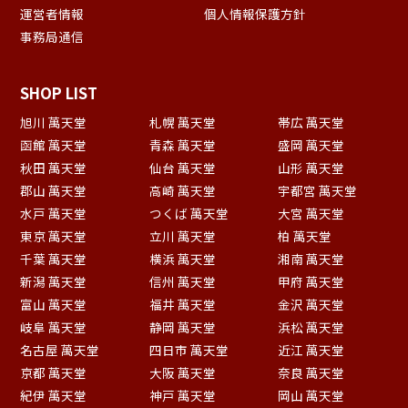
運営者情報
個人情報保護方針
事務局通信
SHOP LIST
旭川 萬天堂
札幌 萬天堂
帯広 萬天堂
函館 萬天堂
青森 萬天堂
盛岡 萬天堂
秋田 萬天堂
仙台 萬天堂
山形 萬天堂
郡山 萬天堂
高崎 萬天堂
宇都宮 萬天堂
水戸 萬天堂
つくば 萬天堂
大宮 萬天堂
東京 萬天堂
立川 萬天堂
柏 萬天堂
千葉 萬天堂
横浜 萬天堂
湘南 萬天堂
新潟 萬天堂
信州 萬天堂
甲府 萬天堂
富山 萬天堂
福井 萬天堂
金沢 萬天堂
岐阜 萬天堂
静岡 萬天堂
浜松 萬天堂
名古屋 萬天堂
四日市 萬天堂
近江 萬天堂
京都 萬天堂
大阪 萬天堂
奈良 萬天堂
紀伊 萬天堂
神戸 萬天堂
岡山 萬天堂