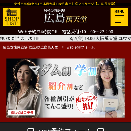
女性用風俗(女風) 日本最大級の女性専用性感マッサージ【広島 萬天堂】
MENU
Web予約/24時間OK 電話受付/10：00～22：00
した
🙇‍♂️
8/7(金) 14:00 大阪萬天堂 ユウマさん＜
広島女性用風俗(女風)は広島萬天堂
web予約フォーム