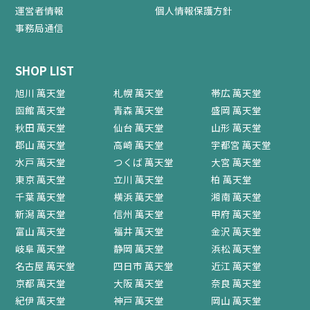
運営者情報
個人情報保護方針
事務局通信
SHOP LIST
旭川 萬天堂
札幌 萬天堂
帯広 萬天堂
函館 萬天堂
青森 萬天堂
盛岡 萬天堂
秋田 萬天堂
仙台 萬天堂
山形 萬天堂
郡山 萬天堂
高崎 萬天堂
宇都宮 萬天堂
水戸 萬天堂
つくば 萬天堂
大宮 萬天堂
東京 萬天堂
立川 萬天堂
柏 萬天堂
千葉 萬天堂
横浜 萬天堂
湘南 萬天堂
新潟 萬天堂
信州 萬天堂
甲府 萬天堂
富山 萬天堂
福井 萬天堂
金沢 萬天堂
岐阜 萬天堂
静岡 萬天堂
浜松 萬天堂
名古屋 萬天堂
四日市 萬天堂
近江 萬天堂
京都 萬天堂
大阪 萬天堂
奈良 萬天堂
紀伊 萬天堂
神戸 萬天堂
岡山 萬天堂