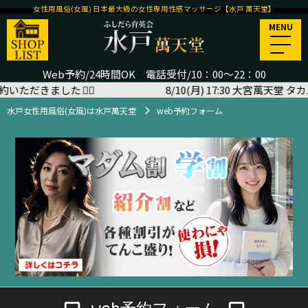
女性用風俗(女風) 日本最大級の女性専用性感マッサージ【水戸 萬天堂】
MENU
Web予約/24時間OK 電話受付/10：00～22：00
きました
🙇‍♂️
8/10(月) 17:30 大宮萬天堂 タカユ
水戸女性用風俗(女風)は水戸萬天堂
web予約フォーム