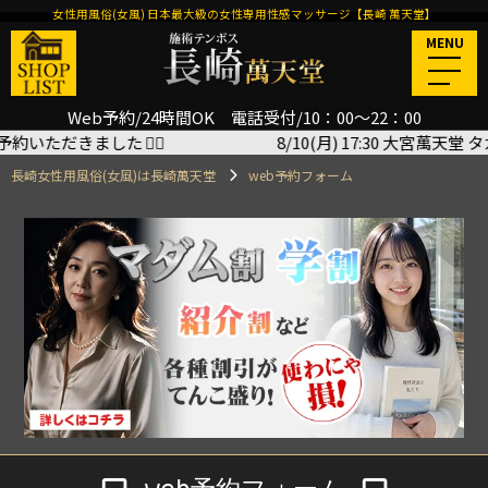
女性用風俗(女風) 日本最大級の女性専用性感マッサージ【長崎 萬天堂】
MENU
Web予約/24時間OK 電話受付/10：00～22：00
だきました
🙇‍♂️
8/10(月) 17:30 大宮萬天堂 タカ
長崎女性用風俗(女風)は長崎萬天堂
web予約フォーム