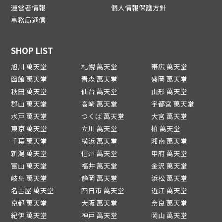
運営者情報
個人情報保護方針
事務局通信
SHOP LIST
旭川 萬天堂
札幌 萬天堂
帯広 萬天堂
函館 萬天堂
青森 萬天堂
盛岡 萬天堂
秋田 萬天堂
仙台 萬天堂
山形 萬天堂
郡山 萬天堂
高崎 萬天堂
宇都宮 萬天堂
水戸 萬天堂
つくば 萬天堂
大宮 萬天堂
東京 萬天堂
立川 萬天堂
柏 萬天堂
千葉 萬天堂
横浜 萬天堂
湘南 萬天堂
新潟 萬天堂
信州 萬天堂
甲府 萬天堂
富山 萬天堂
福井 萬天堂
金沢 萬天堂
岐阜 萬天堂
静岡 萬天堂
浜松 萬天堂
名古屋 萬天堂
四日市 萬天堂
近江 萬天堂
京都 萬天堂
大阪 萬天堂
奈良 萬天堂
紀伊 萬天堂
神戸 萬天堂
岡山 萬天堂