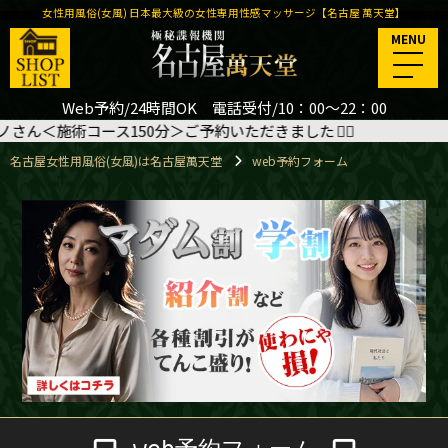
女性用風俗(女風) 日本最大級の女性専用性感マッサージ【名古屋 萬天堂】
MENU
Web予約/24時間OK 電話受付/10：00～22：00
術コース150分＞ご予約いただきました
🙇‍♂️
8/15(土) 1
名古屋女性用風俗(女風)は名古屋萬天堂
web予約フォーム