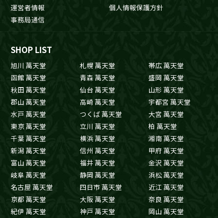
運営者情報
個人情報保護方針
事務局通信
SHOP LIST
旭川 萬天堂
札幌 萬天堂
帯広 萬天堂
函館 萬天堂
青森 萬天堂
盛岡 萬天堂
秋田 萬天堂
仙台 萬天堂
山形 萬天堂
郡山 萬天堂
高崎 萬天堂
宇都宮 萬天堂
水戸 萬天堂
つくば 萬天堂
大宮 萬天堂
東京 萬天堂
立川 萬天堂
柏 萬天堂
千葉 萬天堂
横浜 萬天堂
湘南 萬天堂
新潟 萬天堂
信州 萬天堂
甲府 萬天堂
富山 萬天堂
福井 萬天堂
金沢 萬天堂
岐阜 萬天堂
静岡 萬天堂
浜松 萬天堂
名古屋 萬天堂
四日市 萬天堂
近江 萬天堂
京都 萬天堂
大阪 萬天堂
奈良 萬天堂
紀伊 萬天堂
神戸 萬天堂
岡山 萬天堂