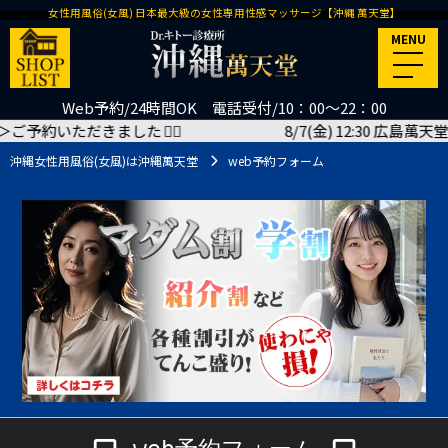
女性用風俗(女風) 日本最大級の女性専用性感マッサージ【沖縄 萬天堂】
MENU
Web予約/24時間OK 電話受付/10：00～22：00
約いただきました
🙇‍♂️
8/7(金) 12:30 広島萬天堂 宗
沖縄女性用風俗(女風)は沖縄萬天堂
web予約フォーム