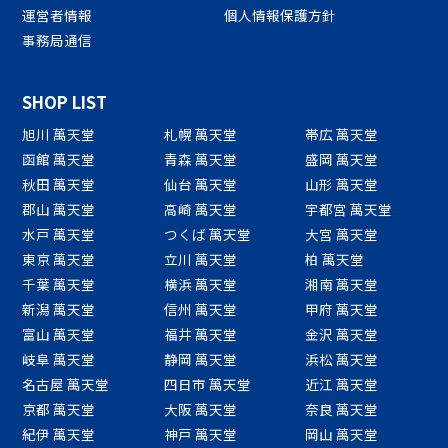
運営者情報
個人情報保護方針
事務局通信
SHOP LIST
旭川 萬天堂
札幌 萬天堂
帯広 萬天堂
函館 萬天堂
青森 萬天堂
盛岡 萬天堂
秋田 萬天堂
仙台 萬天堂
山形 萬天堂
郡山 萬天堂
高崎 萬天堂
宇都宮 萬天堂
水戸 萬天堂
つくば 萬天堂
大宮 萬天堂
東京 萬天堂
立川 萬天堂
柏 萬天堂
千葉 萬天堂
横浜 萬天堂
湘南 萬天堂
新潟 萬天堂
信州 萬天堂
甲府 萬天堂
富山 萬天堂
福井 萬天堂
金沢 萬天堂
岐阜 萬天堂
静岡 萬天堂
浜松 萬天堂
名古屋 萬天堂
四日市 萬天堂
近江 萬天堂
京都 萬天堂
大阪 萬天堂
奈良 萬天堂
紀伊 萬天堂
神戸 萬天堂
岡山 萬天堂