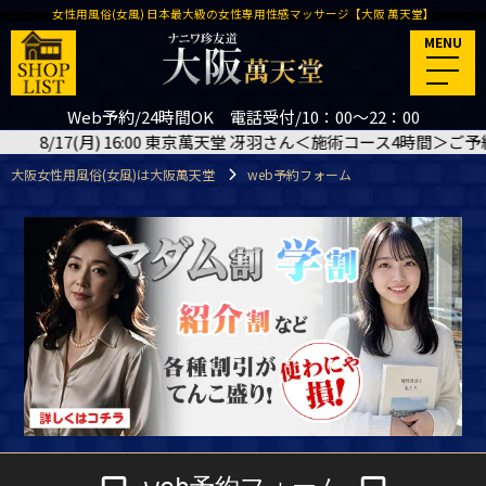
女性用風俗(女風) 日本最大級の女性専用性感マッサージ【大阪 萬天堂】
MENU
Web予約/24時間OK 電話受付/10：00～22：00
(月) 16:00 東京萬天堂 冴羽さん＜施術コース4時間＞ご予約いただき
大阪女性用風俗(女風)は大阪萬天堂
web予約フォーム