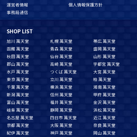
運営者情報
個人情報保護方針
事務局通信
SHOP LIST
旭川 萬天堂
札幌 萬天堂
帯広 萬天堂
函館 萬天堂
青森 萬天堂
盛岡 萬天堂
秋田 萬天堂
仙台 萬天堂
山形 萬天堂
郡山 萬天堂
高崎 萬天堂
宇都宮 萬天堂
水戸 萬天堂
つくば 萬天堂
大宮 萬天堂
東京 萬天堂
立川 萬天堂
柏 萬天堂
千葉 萬天堂
横浜 萬天堂
湘南 萬天堂
新潟 萬天堂
信州 萬天堂
甲府 萬天堂
富山 萬天堂
福井 萬天堂
金沢 萬天堂
岐阜 萬天堂
静岡 萬天堂
浜松 萬天堂
名古屋 萬天堂
四日市 萬天堂
近江 萬天堂
京都 萬天堂
大阪 萬天堂
奈良 萬天堂
紀伊 萬天堂
神戸 萬天堂
岡山 萬天堂