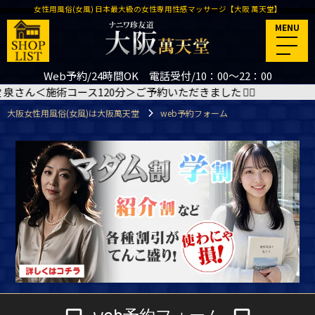
女性用風俗(女風) 日本最大級の女性専用性感マッサージ【大阪 萬天堂】
MENU
Web予約/24時間OK 電話受付/10：00～22：00
ん＜施術コース120分＞ご予約いただきました
🙇‍♂️
8/17(
大阪女性用風俗(女風)は大阪萬天堂
web予約フォーム