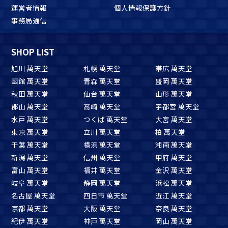
運営者情報
個人情報保護方針
事務局通信
SHOP LIST
旭川 萬天堂
札幌 萬天堂
帯広 萬天堂
函館 萬天堂
青森 萬天堂
盛岡 萬天堂
秋田 萬天堂
仙台 萬天堂
山形 萬天堂
郡山 萬天堂
高崎 萬天堂
宇都宮 萬天堂
水戸 萬天堂
つくば 萬天堂
大宮 萬天堂
東京 萬天堂
立川 萬天堂
柏 萬天堂
千葉 萬天堂
横浜 萬天堂
湘南 萬天堂
新潟 萬天堂
信州 萬天堂
甲府 萬天堂
富山 萬天堂
福井 萬天堂
金沢 萬天堂
岐阜 萬天堂
静岡 萬天堂
浜松 萬天堂
名古屋 萬天堂
四日市 萬天堂
近江 萬天堂
京都 萬天堂
大阪 萬天堂
奈良 萬天堂
紀伊 萬天堂
神戸 萬天堂
岡山 萬天堂