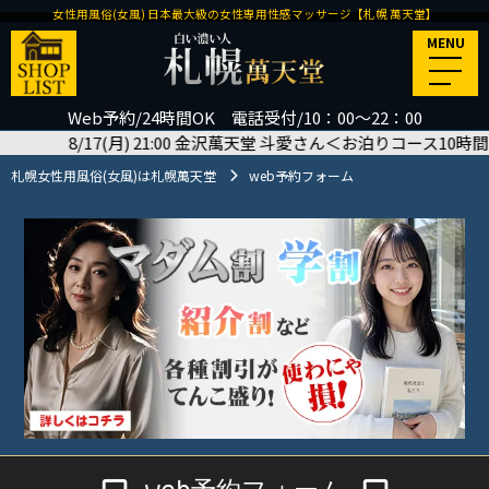
女性用風俗(女風) 日本最大級の女性専用性感マッサージ【札幌 萬天堂】
MENU
Web予約/24時間OK 電話受付/10：00～22：00
/17(月) 21:00 金沢萬天堂 斗愛さん＜お泊りコース10時間＞ご予
札幌女性用風俗(女風)は札幌萬天堂
web予約フォーム