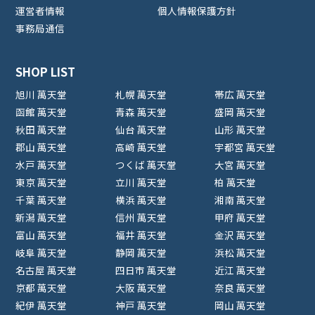
運営者情報
個人情報保護方針
事務局通信
SHOP LIST
旭川 萬天堂
札幌 萬天堂
帯広 萬天堂
函館 萬天堂
青森 萬天堂
盛岡 萬天堂
秋田 萬天堂
仙台 萬天堂
山形 萬天堂
郡山 萬天堂
高崎 萬天堂
宇都宮 萬天堂
水戸 萬天堂
つくば 萬天堂
大宮 萬天堂
東京 萬天堂
立川 萬天堂
柏 萬天堂
千葉 萬天堂
横浜 萬天堂
湘南 萬天堂
新潟 萬天堂
信州 萬天堂
甲府 萬天堂
富山 萬天堂
福井 萬天堂
金沢 萬天堂
岐阜 萬天堂
静岡 萬天堂
浜松 萬天堂
名古屋 萬天堂
四日市 萬天堂
近江 萬天堂
京都 萬天堂
大阪 萬天堂
奈良 萬天堂
紀伊 萬天堂
神戸 萬天堂
岡山 萬天堂