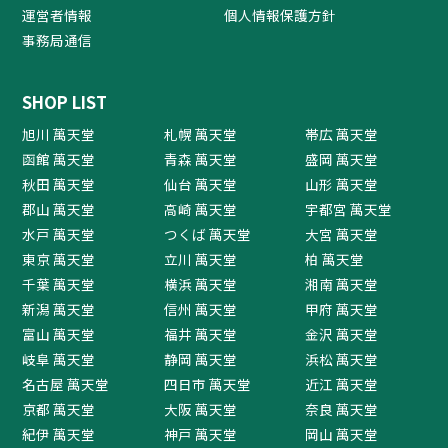
運営者情報
個人情報保護方針
事務局通信
SHOP LIST
旭川 萬天堂
札幌 萬天堂
帯広 萬天堂
函館 萬天堂
青森 萬天堂
盛岡 萬天堂
秋田 萬天堂
仙台 萬天堂
山形 萬天堂
郡山 萬天堂
高崎 萬天堂
宇都宮 萬天堂
水戸 萬天堂
つくば 萬天堂
大宮 萬天堂
東京 萬天堂
立川 萬天堂
柏 萬天堂
千葉 萬天堂
横浜 萬天堂
湘南 萬天堂
新潟 萬天堂
信州 萬天堂
甲府 萬天堂
富山 萬天堂
福井 萬天堂
金沢 萬天堂
岐阜 萬天堂
静岡 萬天堂
浜松 萬天堂
名古屋 萬天堂
四日市 萬天堂
近江 萬天堂
京都 萬天堂
大阪 萬天堂
奈良 萬天堂
紀伊 萬天堂
神戸 萬天堂
岡山 萬天堂