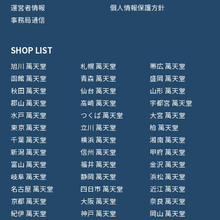
運営者情報
個人情報保護方針
事務局通信
SHOP LIST
旭川 萬天堂
札幌 萬天堂
帯広 萬天堂
函館 萬天堂
青森 萬天堂
盛岡 萬天堂
秋田 萬天堂
仙台 萬天堂
山形 萬天堂
郡山 萬天堂
高崎 萬天堂
宇都宮 萬天堂
水戸 萬天堂
つくば 萬天堂
大宮 萬天堂
東京 萬天堂
立川 萬天堂
柏 萬天堂
千葉 萬天堂
横浜 萬天堂
湘南 萬天堂
新潟 萬天堂
信州 萬天堂
甲府 萬天堂
富山 萬天堂
福井 萬天堂
金沢 萬天堂
岐阜 萬天堂
静岡 萬天堂
浜松 萬天堂
名古屋 萬天堂
四日市 萬天堂
近江 萬天堂
京都 萬天堂
大阪 萬天堂
奈良 萬天堂
紀伊 萬天堂
神戸 萬天堂
岡山 萬天堂