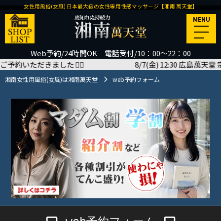
女性用風俗(女風) 日本最大級の女性専用性感マッサージ【湘南 萬天堂】
MENU
Web予約/24時間OK 電話受付/10：00～22：00
いただきました
🙇‍♂️
8/7(金) 12:30 広島萬天堂 宗近
湘南女性用風俗(女風)は湘南萬天堂
web予約フォーム