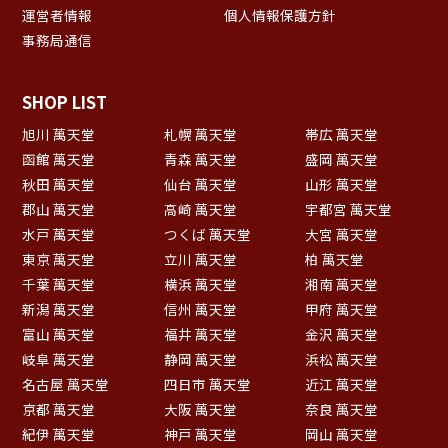
運営者情報
個人情報保護方針
事務局通信
SHOP LIST
旭川 萬天堂
札幌 萬天堂
帯広 萬天堂
函館 萬天堂
青森 萬天堂
盛岡 萬天堂
秋田 萬天堂
仙台 萬天堂
山形 萬天堂
郡山 萬天堂
高崎 萬天堂
宇都宮 萬天堂
水戸 萬天堂
つくば 萬天堂
大宮 萬天堂
東京 萬天堂
立川 萬天堂
柏 萬天堂
千葉 萬天堂
横浜 萬天堂
湘南 萬天堂
新潟 萬天堂
信州 萬天堂
甲府 萬天堂
富山 萬天堂
福井 萬天堂
金沢 萬天堂
岐阜 萬天堂
静岡 萬天堂
浜松 萬天堂
名古屋 萬天堂
四日市 萬天堂
近江 萬天堂
京都 萬天堂
大阪 萬天堂
奈良 萬天堂
紀伊 萬天堂
神戸 萬天堂
岡山 萬天堂