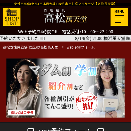
女性用風俗(女風) 日本最大級の女性専用性感マッサージ【高松 萬天堂】
MENU
Web予約/24時間OK 電話受付/10：00～22：00
だきました
🙇‍♂️
8/14(金) 21:00 横浜萬天堂 暁斗
高松女性用風俗(女風)は高松萬天堂
web予約フォーム