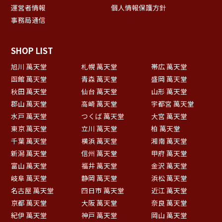
運営者情報
個人情報保護方針
事務局通信
SHOP LIST
旭川 萬天堂
札幌 萬天堂
帯広 萬天堂
函館 萬天堂
青森 萬天堂
盛岡 萬天堂
秋田 萬天堂
仙台 萬天堂
山形 萬天堂
郡山 萬天堂
高崎 萬天堂
宇都宮 萬天堂
水戸 萬天堂
つくば 萬天堂
大宮 萬天堂
東京 萬天堂
立川 萬天堂
柏 萬天堂
千葉 萬天堂
横浜 萬天堂
湘南 萬天堂
新潟 萬天堂
信州 萬天堂
甲府 萬天堂
富山 萬天堂
福井 萬天堂
金沢 萬天堂
岐阜 萬天堂
静岡 萬天堂
浜松 萬天堂
名古屋 萬天堂
四日市 萬天堂
近江 萬天堂
京都 萬天堂
大阪 萬天堂
奈良 萬天堂
紀伊 萬天堂
神戸 萬天堂
岡山 萬天堂