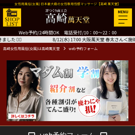
女性用風俗(女風) 日本最大級の女性専用性感マッサージ【高崎 萬天堂】
MENU
Web予約/24時間OK 電話受付/10：00～22：00
8/12(水) 17:00 大阪萬天堂 春太さん＜施術コー
高崎女性用風俗(女風)は高崎萬天堂
web予約フォーム