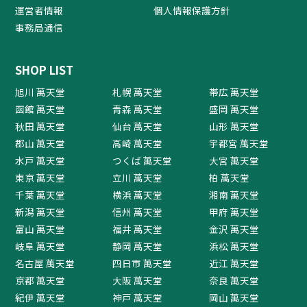
運営者情報
個人情報保護方針
事務局通信
SHOP LIST
旭川 萬天堂
札幌 萬天堂
帯広 萬天堂
函館 萬天堂
青森 萬天堂
盛岡 萬天堂
秋田 萬天堂
仙台 萬天堂
山形 萬天堂
郡山 萬天堂
高崎 萬天堂
宇都宮 萬天堂
水戸 萬天堂
つくば 萬天堂
大宮 萬天堂
東京 萬天堂
立川 萬天堂
柏 萬天堂
千葉 萬天堂
横浜 萬天堂
湘南 萬天堂
新潟 萬天堂
信州 萬天堂
甲府 萬天堂
富山 萬天堂
福井 萬天堂
金沢 萬天堂
岐阜 萬天堂
静岡 萬天堂
浜松 萬天堂
名古屋 萬天堂
四日市 萬天堂
近江 萬天堂
京都 萬天堂
大阪 萬天堂
奈良 萬天堂
紀伊 萬天堂
神戸 萬天堂
岡山 萬天堂