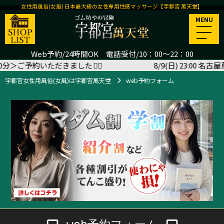
女性用風俗(女風) 日本最大級の女性専用性感マッサージ【宇都宮 萬天堂】
MENU
Web予約/24時間OK 電話受付/10：00～22：00
ご予約いただきました
🙇‍♂️
8/9(日) 23:00 名古屋萬
宇都宮女性用風俗(女風)は宇都宮萬天堂
web予約フォーム