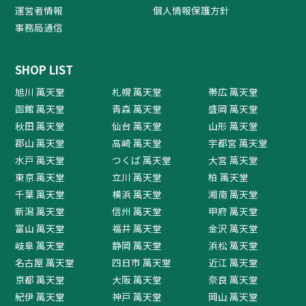
運営者情報
個人情報保護方針
事務局通信
SHOP LIST
旭川 萬天堂
札幌 萬天堂
帯広 萬天堂
函館 萬天堂
青森 萬天堂
盛岡 萬天堂
秋田 萬天堂
仙台 萬天堂
山形 萬天堂
郡山 萬天堂
高崎 萬天堂
宇都宮 萬天堂
水戸 萬天堂
つくば 萬天堂
大宮 萬天堂
東京 萬天堂
立川 萬天堂
柏 萬天堂
千葉 萬天堂
横浜 萬天堂
湘南 萬天堂
新潟 萬天堂
信州 萬天堂
甲府 萬天堂
富山 萬天堂
福井 萬天堂
金沢 萬天堂
岐阜 萬天堂
静岡 萬天堂
浜松 萬天堂
名古屋 萬天堂
四日市 萬天堂
近江 萬天堂
京都 萬天堂
大阪 萬天堂
奈良 萬天堂
紀伊 萬天堂
神戸 萬天堂
岡山 萬天堂