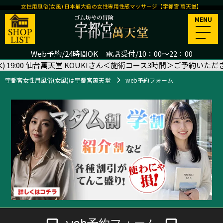
女性用風俗(女風) 日本最大級の女性専用性感マッサージ【宇都宮 萬天堂】
MENU
Web予約/24時間OK 電話受付/10：00～22：00
:00 仙台萬天堂 KOUKIさん＜施術コース3時間＞ご予約いただきました
🙇‍♂️
宇都宮女性用風俗(女風)は宇都宮萬天堂
web予約フォーム