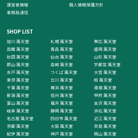
運営者情報
個人情報保護方針
事務局通信
SHOP LIST
旭川 萬天堂
札幌 萬天堂
帯広 萬天堂
函館 萬天堂
青森 萬天堂
盛岡 萬天堂
秋田 萬天堂
仙台 萬天堂
山形 萬天堂
郡山 萬天堂
高崎 萬天堂
宇都宮 萬天堂
水戸 萬天堂
つくば 萬天堂
大宮 萬天堂
東京 萬天堂
立川 萬天堂
柏 萬天堂
千葉 萬天堂
横浜 萬天堂
湘南 萬天堂
新潟 萬天堂
信州 萬天堂
甲府 萬天堂
富山 萬天堂
福井 萬天堂
金沢 萬天堂
岐阜 萬天堂
静岡 萬天堂
浜松 萬天堂
名古屋 萬天堂
四日市 萬天堂
近江 萬天堂
京都 萬天堂
大阪 萬天堂
奈良 萬天堂
紀伊 萬天堂
神戸 萬天堂
岡山 萬天堂