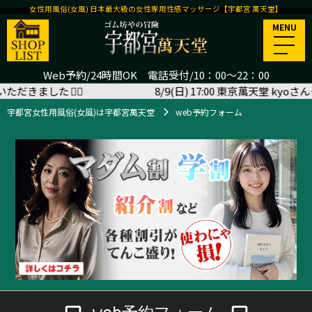
女性用風俗(女風) 日本最大級の女性専用性感マッサージ【宇都宮 萬天堂】
MENU
Web予約/24時間OK 電話受付/10：00～22：00
した
🙇‍♂️
8/9(日) 17:00 東京萬天堂 kyoさん＜施
宇都宮女性用風俗(女風)は宇都宮萬天堂
web予約フォーム