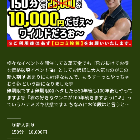
様々なイベントを開催してる萬天堂でも『飛び抜けてお得
な価格破壊イベント💣』としてお姉様に大人気なのがこの
新人割🔰 あまりにも好評なもんで、もうずーっとやっちゃ
おう👍 という話になりました🎊
無期限ですよ無期限👐 ヘタしたら50年後も100年後もやって
ますよ🤣『君の好きなクンニが100年続きますように🎵』っ
ていうハナミズキ状態です🌷 ちなみにお値段はと言うと…
―――――――――――――
🔰新人割🔰
150分：10,000円
―――――――――――――