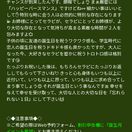
チャンスが到来したんです、朗報でしょ👌 まぁ厳密には
『ハッピーバースマンス』ですけどね👀 細かい事はいいと
して✋ 特別な時に会う人は必然的に特別な存在になります
💫 お姉様にとってセラピが、セラピにとってお姉様が、よ
り大切な存在となって気持ちが高まる素敵な時間が２人を
包みますよ💞
子供の頃に友達の誕生日を祝うワクワク感も、学生時代に
恋人の誕生日を祝うドキドキ感も良かったですが、大人に
なった今、大好きなセラピを密かに祝うトロトロ感は格別
です😘
たっぷりお祝いした後は、もちろんセラピにたっぷりお返
ししてもらって下さいね💘 きっと心も身体もいつも以上に
近付いて、いつも以上に昂って、いつも以上に求め合ってし
まう事でしょう😍 それが誕生日という事なんです🎀 幸せを
与えて幸せを受け取って、大切な人との大切な日を『忘れら
れない１日』にして下さい🙌
◇◆注意事項◆◇
※ご希望の際はWeb予約フォーム、
割引申告欄に『誕生月
イベント希望』
とお書き添えください。