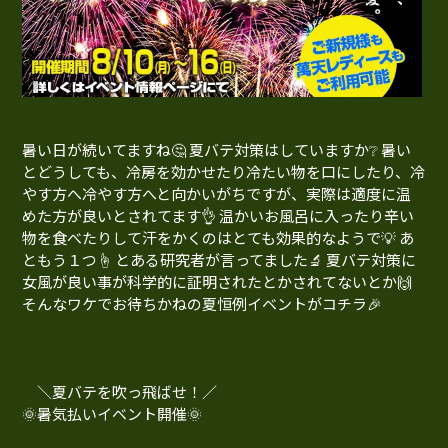
暑い日が続いてますね🤔 夏バテ対策はしていますか❔ 暑い
とどうしても、冷房を効かせたり冷たい物を口にしたり、冷
やす方へ冷やす方へと向かいがちですが、実際は適度に温
めた方が良いとされてます👌 温かいお風呂に入ったり辛い
物を食べたりして汗をかくのはとても効果的なようで💡 あ
ともう１つ☝ とある研究者が言ってました🔬 夏バテ対策に
女風が良い事が科学的に証明されたとかされてないとか🙌
そんなワケでお待ちかねの夏恒例イベントがコチラ🎉
＼夏バテを吹っ飛ばせ！／
🌞暑気払いイベント開催🌞