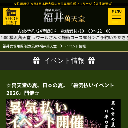
女性用風俗(女風) 日本最大級の女性専用性感マッサージ【福井 萬天堂】
MENU
Web予約/24時間OK 電話受付/10：00～22：00
0 横浜萬天堂 ラウールさん＜施術コース90分＞ご予約いただきました
🙇‍♂️
福井女性用風俗(女風)は福井萬天堂
イベント情報
イベント情報
☆萬天堂の夏、日本の夏。『暑気払いイベント
2026』開催☆