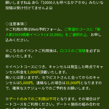
願いしますね🙇 あ💦『10000人も呼べるかアホ💢』みたいな
投稿は受け付けてませんよ🙅
◇注意事項◇
※ご利用の際はWeb予約フォーム、
ご希望のコースに『新
人割150分感謝イベント(￥10,000)』をご選択の上、
お申し
込みください。
※こちらのイベントご利用後は、
口コミのご投稿
を必ずお
願いいたします。
※イベントコースにつき、キャンセルは発生した時点でキャ
ンセル料金を
3,000円
頂戴いたします。
無いとは思いますが、セラピストさんと会ってからのキャ
ンセルは
5,000円
、連絡なしの場合は
10,000円
となりますの
で、確実なスケジュールでのご予約をお願いします。
※
デートのみでのご利用は不可
となります。その場合はデ
ートコースをご利用ください。デート＋施術の組み合わせ