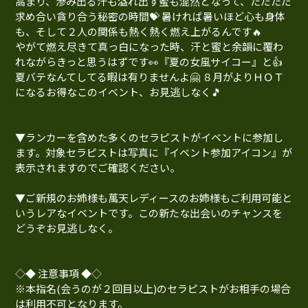
高まり、滲み出る汗も溢れ出す蜜も混然となって、ただただ
求め合い貪り合う秘密の時間💝 暑ければ暑いほど心も身体
も、そして２人の関係も熱く熱く燃え上がるんです🔥
やがて燃え尽きて真っ白になった時、汗と蜜と余韻に覆わ
れながらきっと思うはずです👀『夏の女風サイコー』と👍
夏バテなんてしてる暇は有りませんよ🤗 ８月がよりＨＯＴ
になるお得なこのイベント、お見逃しなく🎵
▼ランカーを含めた多くのセラピストがイベントに参加し
ます。対象セラピストは写真に『イベント参加アイコン』が
表示されますのでご確認ください。
▼ご新規のお姉様も萬天レディースのお姉様もご利用可能と
いうレアなイベントです。この新たな出会いのチャンスを
どうぞお見逃しなく。
◇◆ 注意事項 ◆◇
※本指名(会うのが２回目以上)のセラピストがお相手の場合
は利用不可となります。