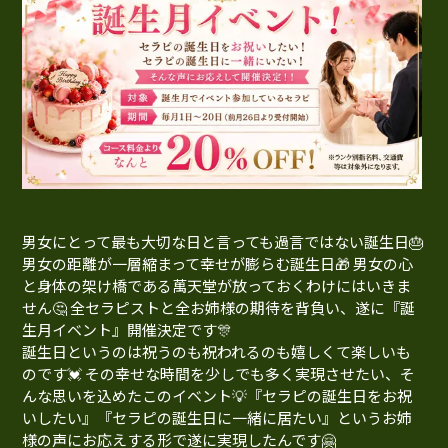
男女にとって最も大切な日と言っても過言ではない誕生日🎂
男女の距離が一層縮まって幸せが膨らむ誕生日🎁 男女の心
と身体の架け橋である萬天堂が放っておくわけにはいきま
せん🤔 全セラピストと全お姉様の期待を背負い、遂に『誕
生月イベント』開催決定です🎊
誕生日というのは祝うのも祝われるのも嬉しくて楽しいも
のです💓 その幸せな時間を少しでも多く実現させたい、そ
んな思いを込めたこのイベント💡『セラピの誕生日をお祝
いしたい』『セラピの誕生日に一緒に居たい』というお姉
様の声にお応えする形で遂に実現したんです🤗