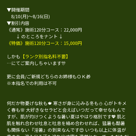
▼開催期間
8/10(月)～8/16(日)
▼割引内容
《通常》施術120分コース：22,000円
↓ のところをナント ↓
《特価》施術120分コース：15,000円
しかも
【ランク別指名料不要】
…にてご案内しちゃいます🎊
更に会員/ご新規どちらのお姉様もＯＫ🎁
※本指名での利用は不可
何だか物憂げな秋も🍁 寒さが身に沁みる冬も⛄ 心がトキメ
く春も🌸 大好きなセラピと会えばいつだって幸せなもんで
すが、肌が灼けつくような暑い夏はやはり格別です💖 肌と
肌を触れ合わせ吐息と吐息を絡め合わせれば、猛暑も酷暑
も関係ない『淫暑』の到来なんです😍 いつも以上に体温が