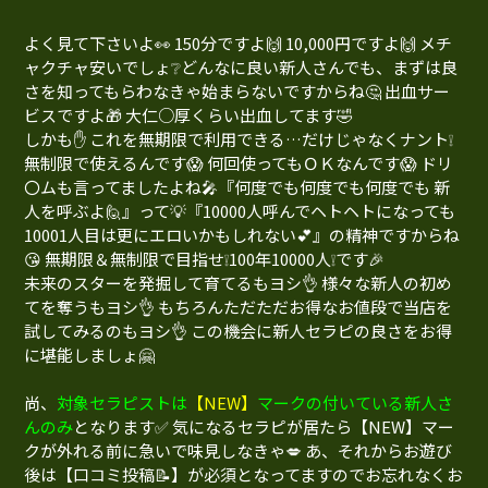
よく見て下さいよ👀 150分ですよ🙌 10,000円ですよ🙌 メチ
ャクチャ安いでしょ❔どんなに良い新人さんでも、まずは良
さを知ってもらわなきゃ始まらないですからね🤔 出血サー
ビスですよ🎁 大仁○厚くらい出血してます🤣
しかも✋ これを無期限で利用できる…だけじゃなくナント❕
無制限で使えるんです😱 何回使ってもＯＫなんです😱 ドリ
〇ムも言ってましたよね🎤『何度でも何度でも何度でも 新
人を呼ぶよ🙋』って💡『10000人呼んでヘトヘトになっても
10001人目は更にエロいかもしれない💕』の精神ですからね
😘 無期限＆無制限で目指せ❕100年10000人❕です🎉
未来のスターを発掘して育てるもヨシ👌 様々な新人の初め
てを奪うもヨシ👌 もちろんただただお得なお値段で当店を
試してみるのもヨシ👌 この機会に新人セラピの良さをお得
に堪能しましょ🤗
尚、
対象セラピストは
【NEW】
マークの付いている新人さ
んのみ
となります✅ 気になるセラピが居たら【NEW】マー
クが外れる前に急いで味見しなきゃ💋 あ、それからお遊び
後は【口コミ投稿📝】が必須となってますのでお忘れなくお