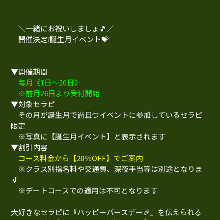
＼一緒にお祝いしましょ🎵／
開催決定❕誕生月イベント💝
▼開催期間
毎月《1日～20日》
※前月26日より受付開始
▼対象セラピ
その月が誕生月で尚且つイベントに参加しているセラピ
限定
※写真に【誕生月イベント】と表示されます
▼割引内容
コース料金から【20％OFF】でご案内
※クラス別指名料や交通費、深夜手当等は別途となりま
す
※デートコースでの適用は不可となります
大好きなセラピに『ハッピーバースデー🎉』を伝えられる