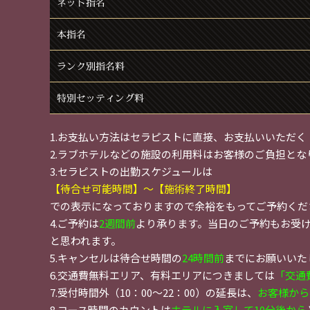
ネット指名
本指名
ランク別指名料
特別セッティング料
1.お支払い方法はセラピストに直接、お支払いいただく
2.ラブホテルなどの施設の利用料はお客様のご負担とな
3.セラピストの出勤スケジュールは
【待合せ可能時間】～【施術終了時間】
での表示になっておりますので余裕をもってご予約くだ
4.ご予約は
2週間前
より承ります。当日のご予約もお受
と思われます。
5.キャンセルは待合せ時間の
24時間前
までにお願いいた
6.交通費無料エリア、有料エリアにつきましては
「交通
7.受付時間外（10：00～22：00）の延長は、
お客様から
8.コース時間のカウントは
ホテルに入室して10分後から