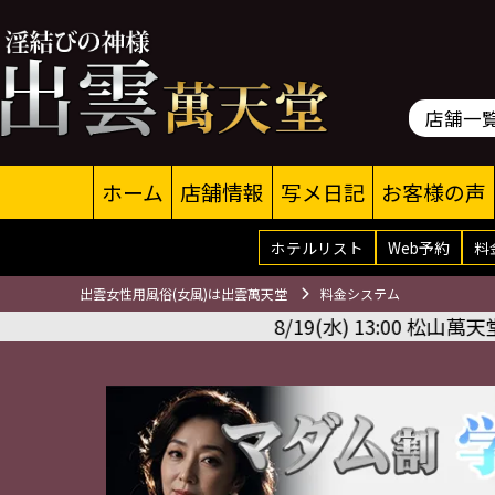
店舗一
ホーム
店舗情報
写メ日記
お客様の声
ホテルリスト
Web予約
料
出雲女性用風俗(女風)は出雲萬天堂
料金システム
8/19(水) 13:00 松山萬天堂 秋優さん＜