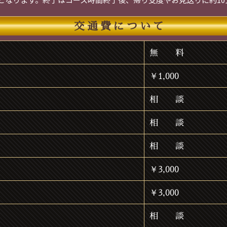
交通費について
無 料
￥1,000
相 談
相 談
相 談
￥3,000
￥3,000
相 談