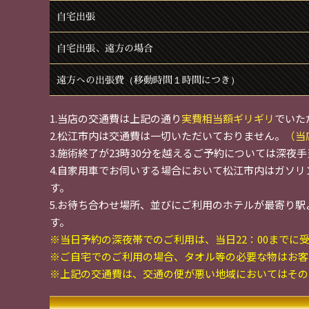
自宅出張
自宅出張、遠方の場合
遠方への出張費（移動時間１時間につき）
1.当店の交通費は上記の通り
実費相当額ギリギリ
でいた
2.松江市内は交通費は一切いただいておりません。
（当
3.施術終了が23時30分を越えるご予約については深夜手
4.自家用車でお伺いする場合において松江市内はガソ
す。
5.お待ち合わせ場所、並びにご利用のホテルが最寄り駅
す。
※当日予約の深夜帯でのご利用は、当日22：00までに
※ご自宅でのご利用の場合、タオル等の必要な物はお客
※上記の交通費は、交通の便が悪い地域においてはその