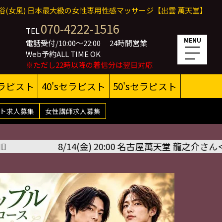
俗(女風) 日本最大級の女性専用性感マッサージ【出雲 萬天堂】
070-4222-1516
TEL.
MENU
電話受付/10:00～22:00
24時間営業
Web予約ALL TIME OK
※ただし22時以降の着信分は翌日対応
セラピスト
40'sセラピスト
50'sセラピスト
ト求人募集
女性講師求人募集
(金) 20:00 名古屋萬天堂 龍之介さん＜暑気払いイベン