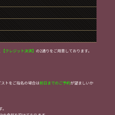
く
【クレジット決済】
の2通りをご用意しております。
ピストをご指名の場合は
前日までのご予約
が望ましいか
す。
0分の余裕を設けております。