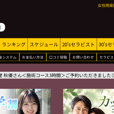
女性用風
覧
ランキング
スケジュール
20'sセラピスト
30's
金システム
お支払い方法
口コミ投稿
お問い合わせ
セラピス
施術コース3時間＞ご予約いただきました
🙇‍♂️
8/14