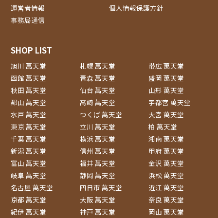
運営者情報
個人情報保護方針
事務局通信
SHOP LIST
旭川 萬天堂
札幌 萬天堂
帯広 萬天堂
函館 萬天堂
青森 萬天堂
盛岡 萬天堂
秋田 萬天堂
仙台 萬天堂
山形 萬天堂
郡山 萬天堂
高崎 萬天堂
宇都宮 萬天堂
水戸 萬天堂
つくば 萬天堂
大宮 萬天堂
東京 萬天堂
立川 萬天堂
柏 萬天堂
千葉 萬天堂
横浜 萬天堂
湘南 萬天堂
新潟 萬天堂
信州 萬天堂
甲府 萬天堂
富山 萬天堂
福井 萬天堂
金沢 萬天堂
岐阜 萬天堂
静岡 萬天堂
浜松 萬天堂
名古屋 萬天堂
四日市 萬天堂
近江 萬天堂
京都 萬天堂
大阪 萬天堂
奈良 萬天堂
紀伊 萬天堂
神戸 萬天堂
岡山 萬天堂