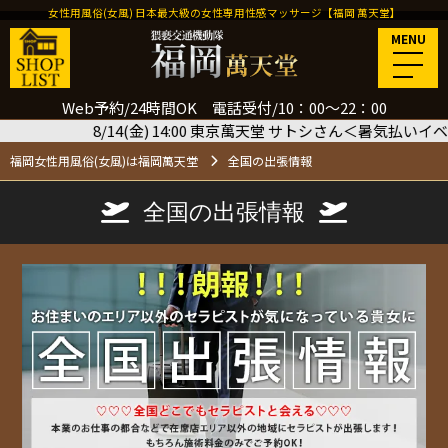
女性用風俗(女風) 日本最大級の女性専用性感マッサージ【福岡 萬天堂】
MENU
Web予約/24時間OK 電話受付/10：00～22：00
/14(金) 14:00 東京萬天堂 サトシさん＜暑気払いイベント120分
福岡女性用風俗(女風)は福岡萬天堂
全国の出張情報
全国の出張情報