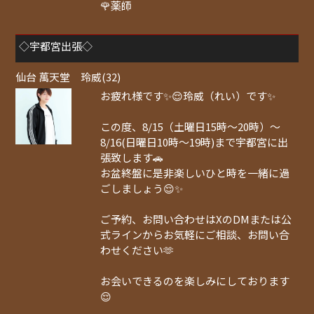
🌹薬師
◇宇都宮出張◇
仙台 萬天堂 玲威(32)
お疲れ様です✨😌玲威（れい）です✨
この度、8/15（土曜日15時〜20時）〜
8/16(日曜日10時〜19時)まで宇都宮に出
張致します🚗
お盆終盤に是非楽しいひと時を一緒に過
ごしましょう😌✨
ご予約、お問い合わせはXのDMまたは公
式ラインからお気軽にご相談、お問い合
わせください🫶
お会いできるのを楽しみにしております
😌