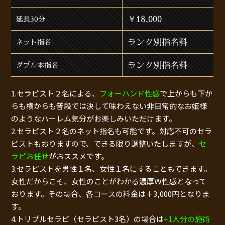
￥18,000
延長30分
ランク別指名料
ネット指名
ランク別指名料
ダブル本指名
1.セラピスト２名による、
フォーハンド性感
で上からも下か
らも横からも普段では決して味わえない非日常的なお姫様
のようなハーレム気分がお楽しみいただけます。
2.セラピスト２名のネット指名も可能です。対応不可のセラ
ピストもおりますので、できる限り調整いたしますが、
セ
ラピお任せ
がおススメです。
3.セラピストを男性１名、女性１名にすることもできます。
女性だからこそ、女性のことがわかる濃厚Ｗ性感となって
おります。その場合、各コースの料金は＋3,000円となりま
す。
4.トリプルセラピ（セラピスト3名）の場合は
+1人分の施術