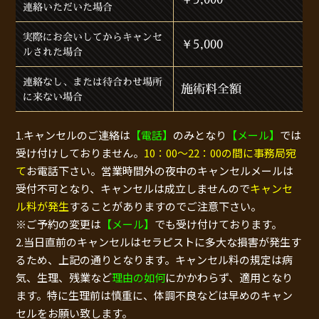
連絡いただいた場合
実際にお会いしてからキャンセ
￥5,000
ルされた場合
連絡なし、または待合わせ場所
施術料全額
に来ない場合
1.キャンセルのご連絡は
【電話】
のみとなり
【メール】
では
受け付けしておりません。
10：00～22：00の間に事務局宛
て
お電話下さい。営業時間外の夜中のキャンセルメールは
受付不可となり、キャンセルは成立しませんので
キャンセ
ル料が発生
することがありますのでご注意下さい。
※ご予約の変更は
【メール】
でも受け付けております。
2.当日直前のキャンセルはセラピストに多大な損害が発生す
るため、上記の通りとなります。キャンセル料の規定は病
気、生理、残業など
理由の如何
にかかわらず、適用となり
ます。特に生理前は慎重に、体調不良などは早めのキャン
セルをお願い致します。