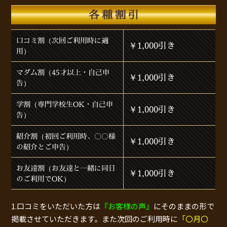
各種割引
口コミ割（次回ご利用時に適
￥1,000引き
用）
マダム割（45才以上・自己申
￥1,000引き
告）
学割（専門学校生OK・自己申
￥1,000引き
告）
紹介割（初回ご利用時、〇〇様
￥1,000引き
の紹介とご申告）
お友達割（お友達と一緒に同日
￥1,000引き
のご利用でOK）
1.口コミをいただいた方は
『お客様の声』
にそのままの形で
掲載させていただきます。また次回のご利用時に
「〇月〇