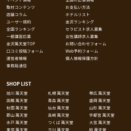
取材コンテンツ
お支払い方法
店舗コラム
ホテルリスト
ユーザー規約
金沢ランキング
全国ランキング
セラピスト求人募集
一般講習応募
女性講師求人募集
金沢萬天堂TOP
お問い合わせフォーム
口コミ投稿フォーム
Web予約フォーム
運営者情報
個人情報保護方針
事務局通信
SHOP LIST
旭川 萬天堂
札幌 萬天堂
帯広 萬天堂
函館 萬天堂
青森 萬天堂
盛岡 萬天堂
秋田 萬天堂
仙台 萬天堂
山形 萬天堂
郡山 萬天堂
高崎 萬天堂
宇都宮 萬天堂
水戸 萬天堂
つくば 萬天堂
大宮 萬天堂
東京 萬天堂
立川 萬天堂
柏 萬天堂