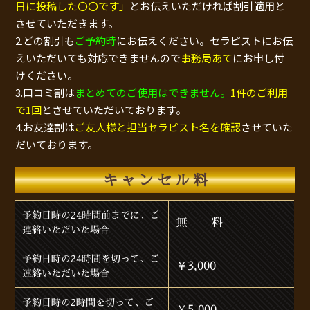
日に投稿した〇〇です」
とお伝えいただければ割引適用と
させていただきます。
2.どの割引も
ご予約時
にお伝えください。セラピストにお伝
えいただいても対応できませんので
事務局あて
にお申し付
けください。
3.口コミ割は
まとめてのご使用はできません。
1件のご利用
で1回
とさせていただいております。
4.お友達割は
ご友人様と担当セラピスト名を確認
させていた
だいております。
キャンセル料
予約日時の24時間前までに、ご
無 料
連絡いただいた場合
予約日時の24時間を切って、ご
￥3,000
連絡いただいた場合
予約日時の2時間を切って、ご
￥5,000