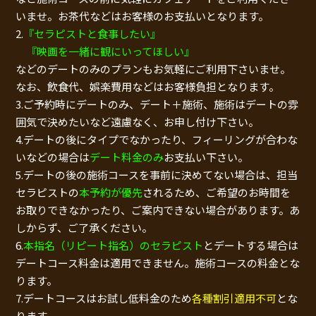
いませ。お茶代などはお客様のお支払いとなります。
2.
『セラピストと食事したい』
『映画を一緒に観にいってほしい』
などのデートのみのプランもお気軽にご利用下さいませ。
なお、飲食代、娯楽費用などはお客様負担となります。
3.ご予約時にデートのみ、デート＋施術、施術はデートの雰
囲気で決めたいなど遠慮なく、お申し付け下さい。
4.デートの後にタイプでなかったり、フィーリングが合わな
いなどの場合は
デート料金のみ
お支払い下さい。
5.デートの後の施術コースを事前に決めてない場合は、担当
セラピストの
本予約が優先
されるため、ご希望のお時間を
お取りできなかったり、ご案内できない場合があります。あ
しからず、ご了承ください。
6.
本指名（リピート指名）のセラピスト
とデートする場合は
デートコース料金は適用できません。施術コースの料金とな
ります。
7.デートコースはお試し低料金のため
各種割引適用不可
とな
ります。