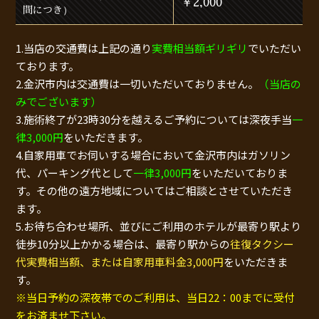
￥2,000
間につき）
1.当店の交通費は上記の通り
実費相当額ギリギリ
でいただい
ております。
2.金沢市内は交通費は一切いただいておりません。
（当店の
みでございます）
3.施術終了が23時30分を越えるご予約については深夜手当
一
律3,000円
をいただきます。
4.自家用車でお伺いする場合において金沢市内はガソリン
代、パーキング代として
一律3,000円
をいただいておりま
す。その他の遠方地域についてはご相談とさせていただき
ます。
5.お待ち合わせ場所、並びにご利用のホテルが最寄り駅より
徒歩10分以上かかる場合は、最寄り駅からの
往復タクシー
代実費相当額、または自家用車料金3,000円
をいただきま
す。
※当日予約の深夜帯でのご利用は、当日22：00までに受付
をお済ませ下さい。