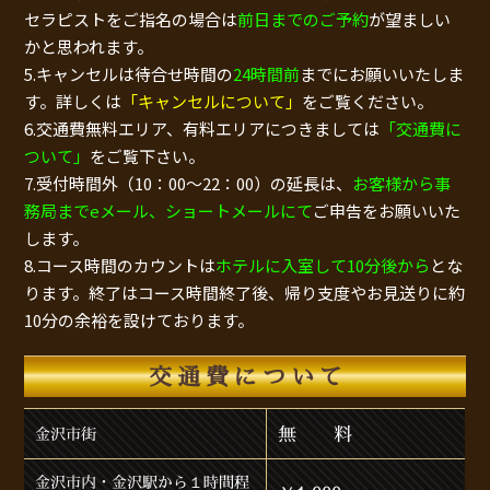
セラピストをご指名の場合は
前日までのご予約
が望ましい
かと思われます。
5.キャンセルは待合せ時間の
24時間前
までにお願いいたしま
す。詳しくは
「キャンセルについて」
をご覧ください。
6.交通費無料エリア、有料エリアにつきましては
「交通費に
ついて」
をご覧下さい。
7.受付時間外（10：00～22：00）の延長は、
お客様から事
務局までeメール、ショートメールにて
ご申告をお願いいた
します。
8.コース時間のカウントは
ホテルに入室して10分後から
とな
ります。終了はコース時間終了後、帰り支度やお見送りに約
10分の余裕を設けております。
交通費について
無 料
金沢市街
金沢市内・金沢駅から１時間程