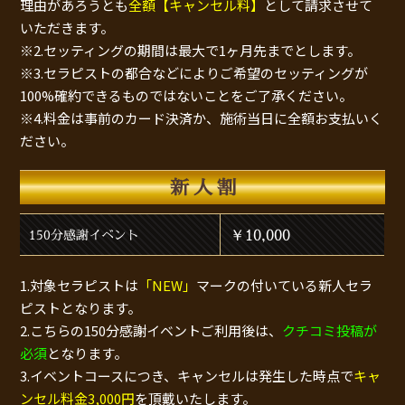
理由があろうとも
全額【キャンセル料】
として請求させて
いただきます。
※2.セッティングの期間は最大で1ヶ月先までとします。
※3.セラピストの都合などによりご希望のセッティングが
100%確約できるものではないことをご了承ください。
※4.料金は事前のカード決済か、施術当日に全額お支払いく
ださい。
新人割
￥10,000
150分感謝イベント
1.対象セラピストは
「NEW」
マークの付いている新人セラ
ピストとなります。
2.こちらの150分感謝イベントご利用後は、
クチコミ投稿が
必須
となります。
3.イベントコースにつき、キャンセルは発生した時点で
キャ
ンセル料金3,000円
を頂戴いたします。