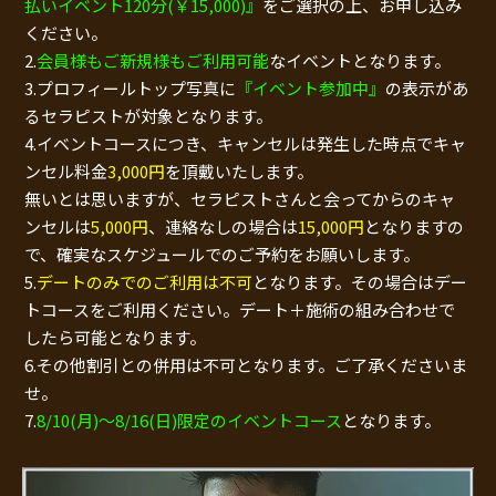
払いイベント120分(￥15,000)』
をご選択の上、お申し込み
ください。
2.
会員様もご新規様もご利用可能
なイベントとなります。
3.プロフィールトップ写真に
『イベント参加中』
の表示があ
るセラピストが対象となります。
4.イベントコースにつき、キャンセルは発生した時点でキャ
ンセル料金
3,000円
を頂戴いたします。
無いとは思いますが、セラピストさんと会ってからのキャ
ンセルは
5,000円
、連絡なしの場合は
15,000円
となりますの
で、確実なスケジュールでのご予約をお願いします。
5.
デートのみでのご利用は不可
となります。その場合はデー
トコースをご利用ください。デート＋施術の組み合わせで
したら可能となります。
6.その他割引との併用は不可となります。ご了承くださいま
せ。
7.
8/10(月)～8/16(日)限定のイベントコース
となります。