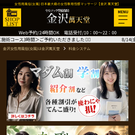
女性用風俗(女風) 日本最大級の女性専用性感マッサージ【金沢 萬天堂】
MENU
Web予約/24時間OK 電話受付/10：00～22：00
＞ご予約いただきました
🙇‍♂️
8/14(金) 18:00 岐阜
金沢女性用風俗(女風)は金沢萬天堂
料金システム