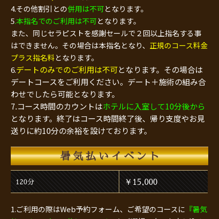
4.その他割引との
併用は不可
となります。
5
.本指名でのご利用は不可
となります。
また、同じセラピストを感謝セールで２回以上指名する事
はできません。その場合は本指名となり、
正規のコース料金
プラス指名料
となります。
デートのみでのご利用は不可
となります。その場合は
6.
デートコースをご利用ください。デート＋施術の組み合
わせでしたら可能となります。
7.コース時間のカウントは
ホテルに入室して10分後から
となります。終了はコース時間終了後、帰り支度やお見
送りに約10分の余裕を設けております。
暑気払いイベント
￥15,000
120分
1.ご利用の際はWeb予約フォーム、ご希望のコースに
『暑気