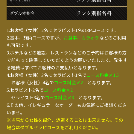
ランク別指名料
ダブル本指名
1.お客様（女性）2名にセラピスト1名の3Pコースです。
2.基本、施術コースですが、
お食事、カラオケ
などのご利用
も可能です。
3.ホテルなどの施設、レストランなどのご予約はお客様の方
で前もって確保していただくようお願いいたします。発生す
る経費はすべてお客様のお支払いとなります。
4.お客様（女性）3名にセラピスト1名で
コース料金×1.5
お客様（女性）4名で
コース料金×2
となります。
5.セラピスト2名で
コース料金×2
セラピスト3名で
コース料金×3
となります。
6.その他、イレギュラーなオーダーもお気軽にご相談くださ
いませ。
※当店から女性を紹介、派遣することは出来ません。その
場合はダブルセラピコースをご利用ください。