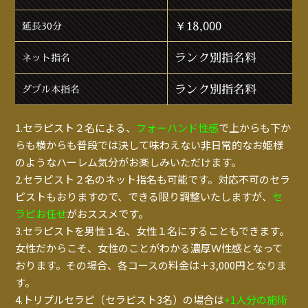
￥18,000
延長30分
ランク別指名料
ネット指名
ランク別指名料
ダブル本指名
1.セラピスト２名による、
フォーハンド性感
で上からも下か
らも横からも普段では決して味わえない非日常的なお姫様
のようなハーレム気分がお楽しみいただけます。
2.セラピスト２名のネット指名も可能です。対応不可のセラ
ピストもおりますので、できる限り調整いたしますが、
セ
ラピお任せ
がおススメです。
3.セラピストを男性１名、女性１名にすることもできます。
女性だからこそ、女性のことがわかる濃厚Ｗ性感となって
おります。その場合、各コースの料金は＋3,000円となりま
す。
4.トリプルセラピ（セラピスト3名）の場合は
+1人分の施術