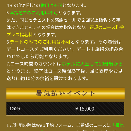
4.その他割引との
併用は不可
となります。
5
.本指名でのご利用は不可
となります。
また、同じセラピストを感謝セールで２回以上指名する事
はできません。その場合は本指名となり、
正規のコース料金
プラス指名料
となります。
デートのみでのご利用は不可
となります。その場合は
6.
デートコースをご利用ください。デート＋施術の組み合
わせでしたら可能となります。
7.コース時間のカウントは
ホテルに入室して10分後から
となります。終了はコース時間終了後、帰り支度やお見
送りに約10分の余裕を設けております。
暑気払いイベント
￥15,000
120分
1.ご利用の際はWeb予約フォーム、ご希望のコースに
『暑気