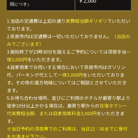
￥2,000
間につき）
1.当店の交通費は上記の通り
実費相当額ギリギリ
でいただい
ております。
2.奈良市内は交通費は一切いただいておりません。
（当店の
みでございます）
3.施術終了が23時30分を越えるご予約については深夜手当
一
律3,000円
をいただきます。
4.自家用車でお伺いする場合において奈良市内はガソリン
代、パーキング代として
一律3,000円
をいただいておりま
す。その他の遠方地域についてはご相談とさせていただき
ます。
5.お待ち合わせ場所、並びにご利用のホテルが最寄り駅より
徒歩10分以上かかる場合は、最寄り駅からの
往復タクシー
代実費相当額、または自家用車料金3,000円
をいただきま
す。
※当日予約の深夜帯でのご利用は、当日22：00までに受付
をお済ませ下さい。