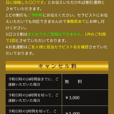
日に投稿した〇〇です」
とお伝えいただければ割引適用と
させていただきます。
2.どの割引も
ご予約時
にお伝えください。セラピストにお伝
えいただいても対応できませんので
事務局あて
にお申し付
けください。
3.口コミ割は
まとめてのご使用はできません。
1件のご利用
で1回
とさせていただいております。
4.お友達割は
ご友人様と担当セラピスト名を確認
させていた
だいております。
キャンセル料
予約日時の24時間前までに、ご
無 料
連絡いただいた場合
予約日時の24時間を切って、ご
￥3,000
連絡いただいた場合
予約日時の2時間を切って、ご
￥5,000