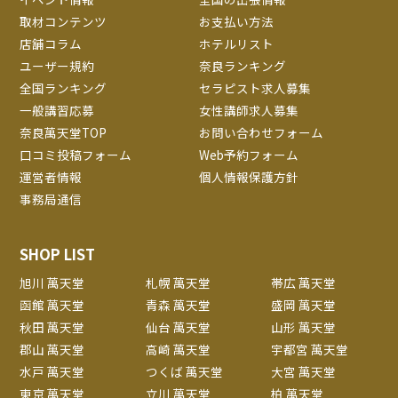
取材コンテンツ
お支払い方法
店舗コラム
ホテルリスト
ユーザー規約
奈良ランキング
全国ランキング
セラピスト求人募集
一般講習応募
女性講師求人募集
奈良萬天堂TOP
お問い合わせフォーム
口コミ投稿フォーム
Web予約フォーム
運営者情報
個人情報保護方針
事務局通信
SHOP LIST
旭川 萬天堂
札幌 萬天堂
帯広 萬天堂
函館 萬天堂
青森 萬天堂
盛岡 萬天堂
秋田 萬天堂
仙台 萬天堂
山形 萬天堂
郡山 萬天堂
高崎 萬天堂
宇都宮 萬天堂
水戸 萬天堂
つくば 萬天堂
大宮 萬天堂
東京 萬天堂
立川 萬天堂
柏 萬天堂