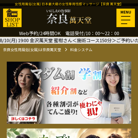
女性用風俗(女風) 日本最大級の女性専用性感マッサージ【奈良 萬天堂】
MENU
Web予約/24時間OK 電話受付/10：00～22：00
 金沢萬天堂 蜜柑さん＜施術コース150分＞ご予約いただきました
🙇‍♂️
奈良女性用風俗(女風)は奈良萬天堂
料金システム