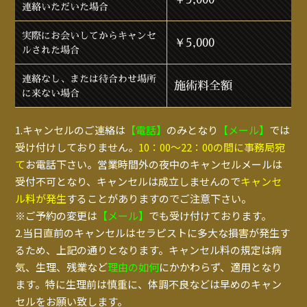
連絡いただいた場合
実際にお会いしてからキャンセ
￥5,000
ルされた場合
連絡なし、または待合わせ場所
施術料全額
に来ない場合
1.キャンセルのご連絡は
【電話】
のみとなり
【メール】
では
受け付けしておりません。
10：00～22：00の間に事務局宛
て
お電話下さい。営業時間外の夜中のキャンセルメールは
受付不可となり、キャンセルは成立しませんので
キャンセ
ル料が発生
することがありますのでご注意下さい。
※ご予約の変更は
【メール】
でも受け付けております。
2.当日直前のキャンセルはセラピストに多大な損害が発生す
るため、上記の通りとなります。キャンセル料の規定は病
気、生理、残業など
理由の如何
にかかわらず、適用となり
ます。特に生理前は慎重に、体調不良などは早めのキャン
セルをお願い致します。