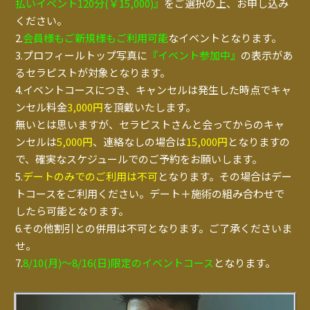
払いイベント120分(￥15,000)』
をご選択の上、お申し込み
ください。
2.
会員様もご新規様もご利用可能
なイベントとなります。
3.プロフィールトップ写真に
『イベント参加中』
の表示があ
るセラピストが対象となります。
4.イベントコースにつき、キャンセルは発生した時点でキャ
ンセル料金
3,000円
を頂戴いたします。
無いとは思いますが、セラピストさんと会ってからのキャ
ンセルは
5,000円
、連絡なしの場合は
15,000円
となりますの
で、確実なスケジュールでのご予約をお願いします。
5.
デートのみでのご利用は不可
となります。その場合はデー
トコースをご利用ください。デート＋施術の組み合わせで
したら可能となります。
6.その他割引との併用は不可となります。ご了承くださいま
せ。
7.
8/10(月)～8/16(日)限定のイベントコース
となります。