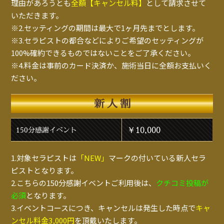
理由があろうとも
全額【キャンセル料】
として請求させて
いただきます。
※2.セッティングの期間は最大で1ヶ月先までとします。
※3.セラピストの都合などによりご希望のセッティングが
100%確約できるものではないことをご了承ください。
※4.料金は事前のカード決済か、施術当日に全額お支払いく
ださい。
新人割
￥10,000
150分感謝イベント
1.対象セラピストは
「NEW」
マークの付いている新人セラ
ピストとなります。
2.こちらの150分感謝イベントご利用後は、
クチコミ投稿が
必須
となります。
3.イベントコースにつき、キャンセルは発生した時点で
キャ
ンセル料金3,000円
を頂戴いたします。