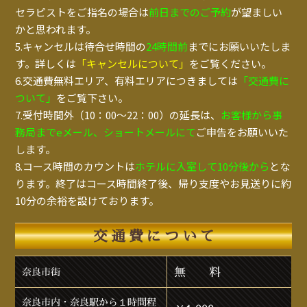
セラピストをご指名の場合は
前日までのご予約
が望ましい
かと思われます。
5.キャンセルは待合せ時間の
24時間前
までにお願いいたしま
す。詳しくは
「キャンセルについて」
をご覧ください。
6.交通費無料エリア、有料エリアにつきましては
「交通費に
ついて」
をご覧下さい。
7.受付時間外（10：00～22：00）の延長は、
お客様から事
務局までeメール、ショートメールにて
ご申告をお願いいた
します。
8.コース時間のカウントは
ホテルに入室して10分後から
とな
ります。終了はコース時間終了後、帰り支度やお見送りに約
10分の余裕を設けております。
交通費について
無 料
奈良市街
奈良市内・奈良駅から１時間程