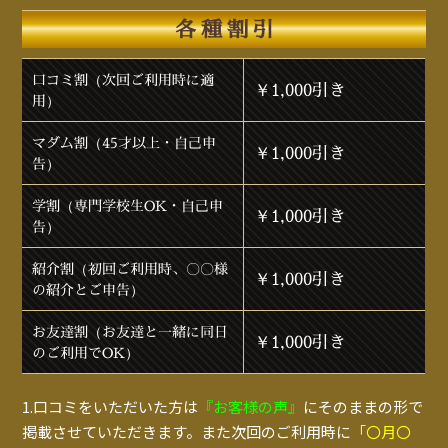
各種割引
口コミ割（次回ご利用時に適
￥1,000引き
用）
マダム割（45才以上・自己申
￥1,000引き
告）
学割（専門学校生OK・自己申
￥1,000引き
告）
紹介割（初回ご利用時、〇〇様
￥1,000引き
の紹介とご申告）
お友達割（お友達と一緒に同日
￥1,000引き
のご利用でOK）
1.口コミをいただいた方は
『お客様の声』
にそのままの形で
掲載させていただきます。また次回のご利用時に
「〇月〇