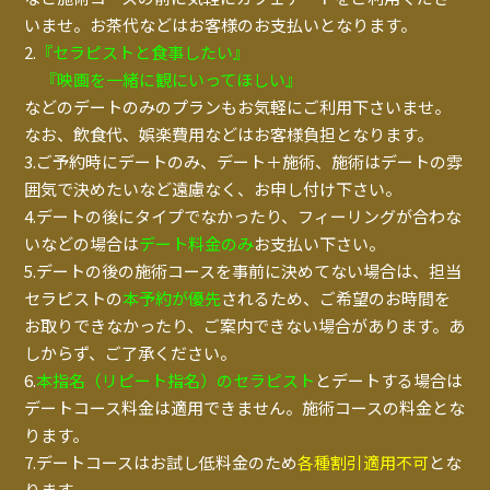
いませ。お茶代などはお客様のお支払いとなります。
2.
『セラピストと食事したい』
『映画を一緒に観にいってほしい』
などのデートのみのプランもお気軽にご利用下さいませ。
なお、飲食代、娯楽費用などはお客様負担となります。
3.ご予約時にデートのみ、デート＋施術、施術はデートの雰
囲気で決めたいなど遠慮なく、お申し付け下さい。
4.デートの後にタイプでなかったり、フィーリングが合わな
いなどの場合は
デート料金のみ
お支払い下さい。
5.デートの後の施術コースを事前に決めてない場合は、担当
セラピストの
本予約が優先
されるため、ご希望のお時間を
お取りできなかったり、ご案内できない場合があります。あ
しからず、ご了承ください。
6.
本指名（リピート指名）のセラピスト
とデートする場合は
デートコース料金は適用できません。施術コースの料金とな
ります。
7.デートコースはお試し低料金のため
各種割引適用不可
とな
ります。