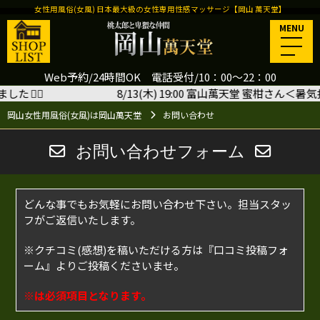
女性用風俗(女風) 日本最大級の女性専用性感マッサージ【岡山 萬天堂】
MENU
Web予約/24時間OK 電話受付/10：00～22：00
した
🙇‍♂️
8/13(木) 19:00 富山萬天堂 蜜柑さん＜
岡山女性用風俗(女風)は岡山萬天堂
お問い合わせ
お問い合わせフォーム
どんな事でもお気軽にお問い合わせ下さい。担当スタッ
フがご返信いたします。
※クチコミ(感想)を稿いただける方は
『口コミ投稿フォ
ーム』
よりご投稿くださいませ。
※は必須項目となります。