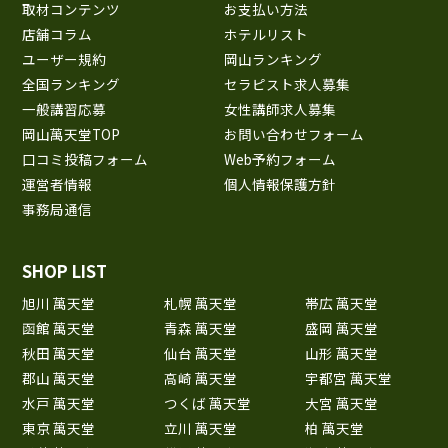
取材コンテンツ
お支払い方法
店舗コラム
ホテルリスト
ユーザー規約
岡山ランキング
全国ランキング
セラピスト求人募集
一般講習応募
女性講師求人募集
岡山萬天堂TOP
お問い合わせフォーム
口コミ投稿フォーム
Web予約フォーム
運営者情報
個人情報保護方針
事務局通信
SHOP LIST
旭川 萬天堂
札幌 萬天堂
帯広 萬天堂
函館 萬天堂
青森 萬天堂
盛岡 萬天堂
秋田 萬天堂
仙台 萬天堂
山形 萬天堂
郡山 萬天堂
高崎 萬天堂
宇都宮 萬天堂
水戸 萬天堂
つくば 萬天堂
大宮 萬天堂
東京 萬天堂
立川 萬天堂
柏 萬天堂