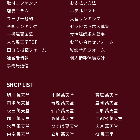
取材コンテンツ
お支払い方法
店舗コラム
ホテルリスト
ユーザー規約
大宮ランキング
全国ランキング
セラピスト求人募集
一般講習応募
女性講師求人募集
大宮萬天堂TOP
お問い合わせフォーム
口コミ投稿フォーム
Web予約フォーム
運営者情報
個人情報保護方針
事務局通信
SHOP LIST
旭川 萬天堂
札幌 萬天堂
帯広 萬天堂
函館 萬天堂
青森 萬天堂
盛岡 萬天堂
秋田 萬天堂
仙台 萬天堂
山形 萬天堂
郡山 萬天堂
高崎 萬天堂
宇都宮 萬天堂
水戸 萬天堂
つくば 萬天堂
大宮 萬天堂
東京 萬天堂
立川 萬天堂
柏 萬天堂