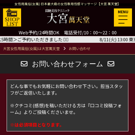
女性用風俗(女風) 日本最大級の女性専用性感マッサージ【大宮 萬天堂】
MENU
Web予約/24時間OK 電話受付/10：00～22：00
ース5時間＞ご予約いただきました
🙇‍♂️
8/11(火) 13:0
大宮女性用風俗(女風)は大宮萬天堂
お問い合わせ
お問い合わせフォーム
どんな事でもお気軽にお問い合わせ下さい。担当スタッ
フがご返信いたします。
※クチコミ(感想)を稿いただける方は
『口コミ投稿フォ
ーム』
よりご投稿くださいませ。
※は必須項目となります。