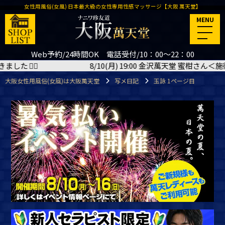
女性用風俗(女風) 日本最大級の女性専用性感マッサージ【大阪 萬天堂】
MENU
Web予約/24時間OK 電話受付/10：00～22：00
 19:00 金沢萬天堂 蜜柑さん＜施術コース150分＞ご予約いただきました
大阪女性用風俗(女風)は大阪萬天堂
写メ日記
玉詠 1ページ目