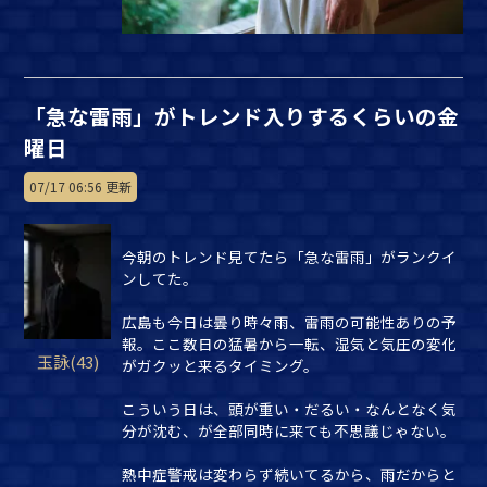
「急な雷雨」がトレンド入りするくらいの金
曜日
07/17 06:56 更新
今朝のトレンド見てたら「急な雷雨」がランクイ
ンしてた。
広島も今日は曇り時々雨、雷雨の可能性ありの予
報。ここ数日の猛暑から一転、湿気と気圧の変化
玉詠(43)
がガクッと来るタイミング。
こういう日は、頭が重い・だるい・なんとなく気
分が沈む、が全部同時に来ても不思議じゃない。
熱中症警戒は変わらず続いてるから、雨だからと