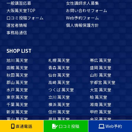
一般講習応募
女性講師求人募集
大阪萬天堂TOP
お問い合わせフォーム
口コミ投稿フォーム
Web予約フォーム
運営者情報
個人情報保護方針
事務局通信
SHOP LIST
旭川 萬天堂
札幌 萬天堂
帯広 萬天堂
函館 萬天堂
青森 萬天堂
盛岡 萬天堂
秋田 萬天堂
仙台 萬天堂
山形 萬天堂
郡山 萬天堂
高崎 萬天堂
宇都宮 萬天堂
水戸 萬天堂
つくば 萬天堂
大宮 萬天堂
東京 萬天堂
立川 萬天堂
柏 萬天堂
千葉 萬天堂
横浜 萬天堂
湘南 萬天堂
新潟 萬天堂
信州 萬天堂
甲府 萬天堂
富山 萬天堂
福井 萬天堂
金沢 萬天堂
直通電話
口コミ投稿
Web予約
岐阜 萬天堂
静岡 萬天堂
浜松 萬天堂