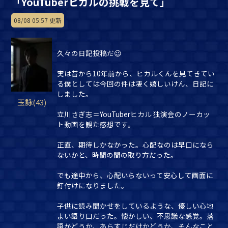
「YouTuberヒカルの挑戦を見て」
08/08 05:57 更新
久々の日記投稿だ😉
実は昔から10年前から、ヒカルくんを見てきてい
る僕としては今回の件は凄く嬉しいけん、日記に
しました。
玉詠(43)
立川さぎ志＝YouTuberヒカル 独演会のノーカッ
ト動画を観た感想です。
正直、期待しかなかった。心配なのは早口になら
ないかと、時間の間の取り方だった。
でも途中から、心配いらないって安心して画面に
釘付けになりました。
子供に読み聞かせをしているような、優しい心地
よい語り口だった。懐かしい、不思議な感覚。落
語かどうか、あらすじだけかどうか、そんなこと