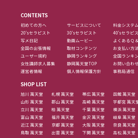
CONTENTS
初めての方へ
サービスについて
料金システ
20'sセラピスト
30'sセラピスト
40'sセラピ
写メ日記
動画ムービー
よくあるＱ
全国の出張情報
取材コンテンツ
お支払い方
ユーザー規約
静岡ランキング
全国ランキ
女性講師求人募集
静岡萬天堂TOP
お問い合わ
運営者情報
個人情報保護方針
事務局通信
SHOP LIST
旭川 萬天堂
札幌 萬天堂
帯広 萬天堂
函館 萬天堂
山形 萬天堂
郡山 萬天堂
高崎 萬天堂
宇都宮 萬天
立川 萬天堂
柏 萬天堂
千葉 萬天堂
横浜 萬天堂
富山 萬天堂
福井 萬天堂
金沢 萬天堂
岐阜 萬天堂
近江 萬天堂
京都 萬天堂
大阪 萬天堂
奈良 萬天堂
鳥取 萬天堂
出雲 萬天堂
下関 萬天堂
高松 萬天堂