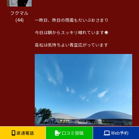
フクマル
(44)
一昨日、昨日の雨風もだいぶおさまり
今日は朝からスッキリ晴れています☀️
高松は気持ちよい青空広がっています
直通電話
口コミ投稿
Web予約
たくさんの水分を含んだ植物たちが