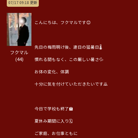
07/17 09:18 更新
こんにちは、フクマルです😊
先日の梅雨明け後、連日の猛暑日🌡️
フクマル
(44)
慣れる間もなく、この厳しい暑さ💦
お体の変化、体調
十分に気を付けていただきたいです🙇
今日で学校も終了🏫
夏休み期間に入り🗓️
ご家庭、お仕事ともに