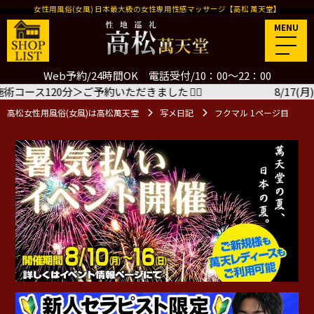
女性用風俗(女風) 日本最大級の女性専用性感マッサージ【高松 萬天堂】
MENU
Web予約/24時間OK 電話受付/10：00～22：00
ただきました
🙇‍♂️
8/17(月) 12:00 千葉萬天堂 な
高松女性用風俗(女風)は高松萬天堂
写メ日記
フクマル 1ページ目