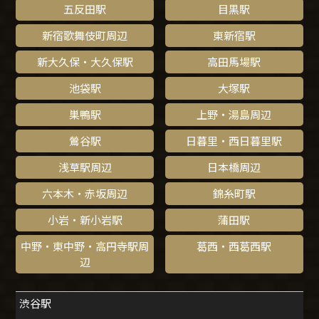
五反田駅
目黒駅
新宿歌舞伎町周辺
東新宿駅
新大久保・大久保駅
高田馬場駅
池袋駅
大塚駅
巣鴨駅
上野・湯島周辺
鶯谷駅
日暮里・西日暮里駅
浅草駅周辺
日本橋周辺
六本木・赤坂周辺
錦糸町駅
小岩・新小岩駅
蒲田駅
中野・東中野・高円寺駅周
葛西・西葛西駅
辺
渋谷駅