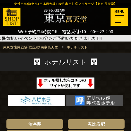
女性用風俗(女風) 日本最大級の女性専用性感マッサージ【東京 萬天堂】
MENU
Web予約/24時間OK 電話受付/10：00～22：00
20分＞ご予約いただきました
🙇‍♂️
8/15(土) 13:30
東京女性用風俗(女風)は東京萬天堂
ホテルリスト
ホテルリスト
渋谷駅
恵比寿駅