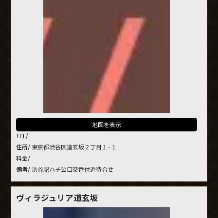
地図を表示
TEL/
住所/
東京都渋谷区道玄坂２丁目１−１
料金/
備考/
渋谷駅ハチ公口交番付近待合せ
ヴィラジュリア道玄坂