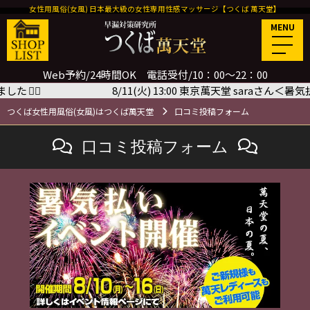
女性用風俗(女風) 日本最大級の女性専用性感マッサージ【つくば 萬天堂】
MENU
Web予約/24時間OK 電話受付/10：00～22：00
8/11(火) 13:00 東京萬天堂 saraさん＜暑気払いイ
つくば女性用風俗(女風)はつくば萬天堂
口コミ投稿フォーム
口コミ投稿フォーム