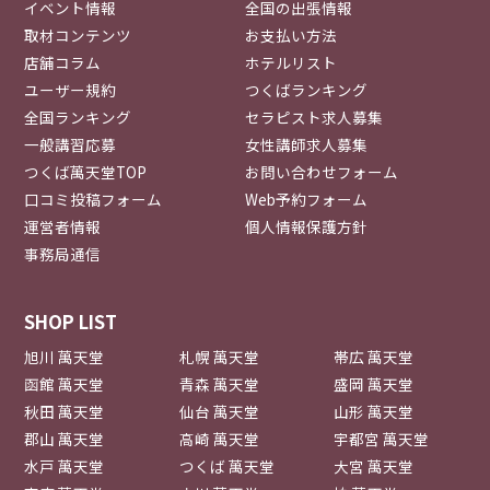
イベント情報
全国の出張情報
取材コンテンツ
お支払い方法
店舗コラム
ホテルリスト
ユーザー規約
つくばランキング
全国ランキング
セラピスト求人募集
一般講習応募
女性講師求人募集
つくば萬天堂TOP
お問い合わせフォーム
口コミ投稿フォーム
Web予約フォーム
運営者情報
個人情報保護方針
事務局通信
SHOP LIST
旭川 萬天堂
札幌 萬天堂
帯広 萬天堂
函館 萬天堂
青森 萬天堂
盛岡 萬天堂
秋田 萬天堂
仙台 萬天堂
山形 萬天堂
郡山 萬天堂
高崎 萬天堂
宇都宮 萬天堂
水戸 萬天堂
つくば 萬天堂
大宮 萬天堂