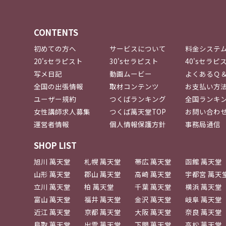
CONTENTS
初めての方へ
サービスについて
料金システ
20'sセラピスト
30'sセラピスト
40'sセラピ
写メ日記
動画ムービー
よくあるＱ
全国の出張情報
取材コンテンツ
お支払い方
ユーザー規約
つくばランキング
全国ランキ
女性講師求人募集
つくば萬天堂TOP
お問い合わ
運営者情報
個人情報保護方針
事務局通信
SHOP LIST
旭川 萬天堂
札幌 萬天堂
帯広 萬天堂
函館 萬天堂
山形 萬天堂
郡山 萬天堂
高崎 萬天堂
宇都宮 萬天
立川 萬天堂
柏 萬天堂
千葉 萬天堂
横浜 萬天堂
富山 萬天堂
福井 萬天堂
金沢 萬天堂
岐阜 萬天堂
近江 萬天堂
京都 萬天堂
大阪 萬天堂
奈良 萬天堂
鳥取 萬天堂
出雲 萬天堂
下関 萬天堂
高松 萬天堂