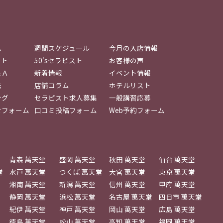
ム
週間スケジュール
今月の入店情報
スト
50'sセラピスト
お客様の声
＆Ａ
新着情報
イベント情報
法
店舗コラム
ホテルリスト
ング
セラピスト求人募集
一般講習応募
せフォーム
口コミ投稿フォーム
Web予約フォーム
青森 萬天堂
盛岡 萬天堂
秋田 萬天堂
仙台 萬天堂
堂
水戸 萬天堂
つくば 萬天堂
大宮 萬天堂
東京 萬天堂
湘南 萬天堂
新潟 萬天堂
信州 萬天堂
甲府 萬天堂
静岡 萬天堂
浜松 萬天堂
名古屋 萬天堂
四日市 萬天堂
紀伊 萬天堂
神戸 萬天堂
岡山 萬天堂
広島 萬天堂
徳島 萬天堂
松山 萬天堂
高知 萬天堂
福岡 萬天堂