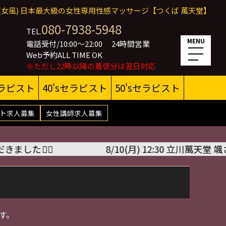
(女風) 日本最大級の女性専用性感マッサージ【つくば 萬天堂】
080-7938-5948
TEL.
MENU
電話受付/10:00～22:00
24時間営業
Web予約ALL TIME OK
※ただし22時以降の着信分は翌日対応
セラピスト
40'sセラピスト
50'sセラピスト
ト求人募集
女性講師求人募集
🙇‍♂️
8/10(月) 12:30 立川萬天堂 颯さ
す。