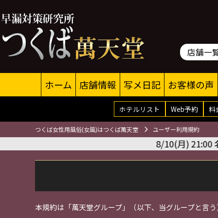
店舗一
ホーム
店舗情報
写メ日記
お客様の声
ホテルリスト
Web予約
料
つくば女性用風俗(女風)はつくば萬天堂
ユーザー利用規約
8/10(月) 21:00 
本規約は「萬天堂グループ」（以下、当グループと言う