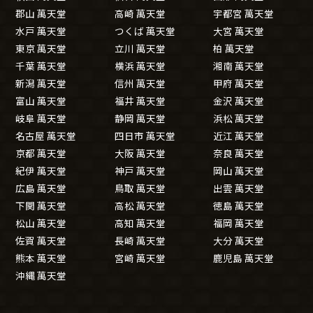
郡山 萬天堂
高崎 萬天堂
宇都宮 萬天堂
水戸 萬天堂
つくば 萬天堂
大宮 萬天堂
東京 萬天堂
立川 萬天堂
柏 萬天堂
千葉 萬天堂
横浜 萬天堂
湘南 萬天堂
新潟 萬天堂
信州 萬天堂
甲府 萬天堂
富山 萬天堂
福井 萬天堂
金沢 萬天堂
岐阜 萬天堂
静岡 萬天堂
浜松 萬天堂
名古屋 萬天堂
四日市 萬天堂
近江 萬天堂
京都 萬天堂
大阪 萬天堂
奈良 萬天堂
紀伊 萬天堂
神戸 萬天堂
岡山 萬天堂
広島 萬天堂
鳥取 萬天堂
出雲 萬天堂
下関 萬天堂
高松 萬天堂
徳島 萬天堂
松山 萬天堂
高知 萬天堂
福岡 萬天堂
佐賀 萬天堂
長崎 萬天堂
大分 萬天堂
熊本 萬天堂
宮崎 萬天堂
鹿児島 萬天堂
沖縄 萬天堂