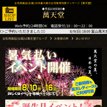
女性用風俗(女風) 日本最大級の女性専用性感マッサージ【萬天堂】
Web予約/24時間OK 電話受付/10：00～22：00
いただきました
🙇‍♂️
8/9(日) 18:00 富山萬天堂 湊
女性用風俗(女風)は萬天堂グループ
お客様の声
あいのすけ