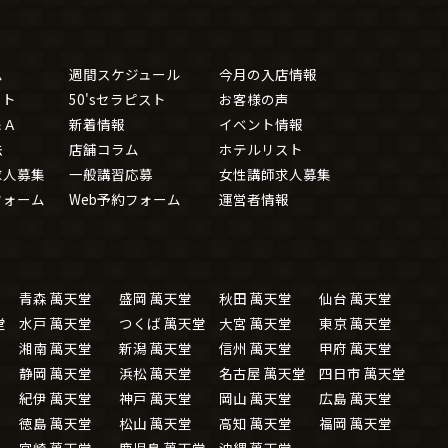
ム
週間スケジュール
今月の入店情報
スト
50'sセラピスト
お客様の声
＆Ａ
新着情報
イベント情報
法
店舗コラム
ホテルリスト
求人募集
一般講習応募
女性講師求人募集
フォーム
Web予約フォーム
運営者情報
青森 萬天堂
盛岡 萬天堂
秋田 萬天堂
仙台 萬天堂
堂
水戸 萬天堂
つくば 萬天堂
大宮 萬天堂
東京 萬天堂
湘南 萬天堂
新潟 萬天堂
信州 萬天堂
甲府 萬天堂
静岡 萬天堂
浜松 萬天堂
名古屋 萬天堂
四日市 萬天堂
紀伊 萬天堂
神戸 萬天堂
岡山 萬天堂
広島 萬天堂
徳島 萬天堂
松山 萬天堂
高知 萬天堂
福岡 萬天堂