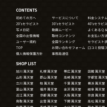
CONTENTS
初めての方へ
サービスについて
料金システ
20'sセラピスト
30'sセラピスト
40'sセラピ
写メ日記
動画ムービー
よくあるＱ
全国の出張情報
取材コンテンツ
お支払い方
ユーザー規約
全国ランキング
セラピスト
TOP
お問い合わせフォーム
口コミ投稿
個人情報保護方針
事務局通信
SHOP LIST
旭川 萬天堂
札幌 萬天堂
帯広 萬天堂
函館 萬天堂
山形 萬天堂
郡山 萬天堂
高崎 萬天堂
宇都宮 萬天
立川 萬天堂
柏 萬天堂
千葉 萬天堂
横浜 萬天堂
富山 萬天堂
福井 萬天堂
金沢 萬天堂
岐阜 萬天堂
近江 萬天堂
京都 萬天堂
大阪 萬天堂
奈良 萬天堂
鳥取 萬天堂
出雲 萬天堂
下関 萬天堂
高松 萬天堂