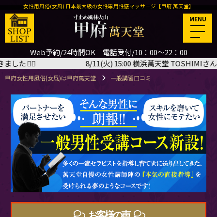
女性用風俗(女風) 日本最大級の女性専用性感マッサージ【甲府 萬天堂】
MENU
Web予約/24時間OK 電話受付/10：00～22：00
(火) 15:00 横浜萬天堂 TOSHIMIさん＜暑気払いイベント120分＞
甲府女性用風俗(女風)は甲府萬天堂
一般講習口コミ
お客様の声