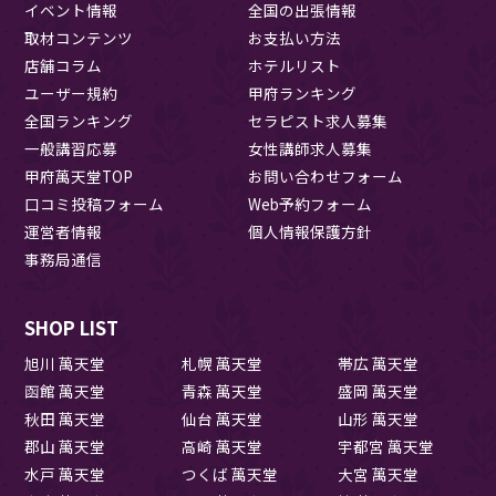
イベント情報
全国の出張情報
取材コンテンツ
お支払い方法
店舗コラム
ホテルリスト
ユーザー規約
甲府ランキング
全国ランキング
セラピスト求人募集
一般講習応募
女性講師求人募集
甲府萬天堂TOP
お問い合わせフォーム
口コミ投稿フォーム
Web予約フォーム
運営者情報
個人情報保護方針
事務局通信
SHOP LIST
旭川 萬天堂
札幌 萬天堂
帯広 萬天堂
函館 萬天堂
青森 萬天堂
盛岡 萬天堂
秋田 萬天堂
仙台 萬天堂
山形 萬天堂
郡山 萬天堂
高崎 萬天堂
宇都宮 萬天堂
水戸 萬天堂
つくば 萬天堂
大宮 萬天堂