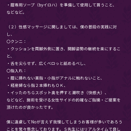
・膣専用ソープ（byイロハ）を準備して使用して貰うこと、
などなど。
（２）性感マッサージに関しましては、僕の普段の実践に対
し、
〇クンニ：
・クッションを両脚外側に置き、開脚姿勢の継続を楽にするこ
と、
・舌を尖らせず、広くベロっと舐めるべし、
〇指入れ：
・膣に挿れない薬指・小指がアナルに触れないこと、
・経産婦なら指２本挿れもＯＫ、
・イッたのちＧスポット奥を押すと潮吹き（快感大）、
などなど、施術を受ける女性サイドの的確なご指摘・ご提案を
頂けたのが良かったです。
僕に遠慮してNoが言えず我慢してしまうお客様が多いであろう
ことを常々懸念しております。Ｓ先生にはリアルタイムで良し