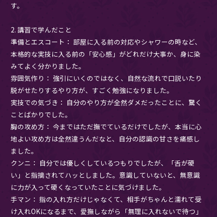
す。
2. 講習で学んだこと
準備とエスコート： 部屋に入る前の対応やシャワーの時など、
本格的な実技に入る前の「安心感」がどれだけ大事か、身に染
みてよく分かりました。
雰囲気作り： 強引にいくのではなく、自然な流れで口説いたり
脱がせたりするやり方が、すごく勉強になりました。
実技での気づき： 自分のやり方が全然ダメだったことに、驚く
ことばかりでした。
胸の攻め方： 今まではただ撫でているだけでしたが、本当に心
地よい攻め方は全然違うんだなと、自分の認識の甘さを痛感し
ました。
クンニ： 自分では優しくしているつもりでしたが、「舌が硬
い」と指摘されてハッとしました。意識していないと、無意識
に力が入って硬くなっていたことに気づけました。
手マン： 指の入れ方だけじゃなくて、相手がちゃんと濡れて受
け入れOKになるまで、愛撫しながら「無理に入れないで待つ」