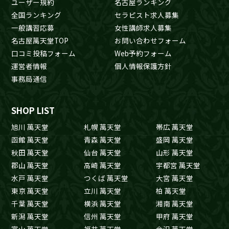
ユーザー規約
名古屋ランキング
全国ランキング
セラピスト求人募集
一般講習応募
女性講師求人募集
名古屋萬天堂TOP
お問い合わせフォーム
口コミ投稿フォーム
Web予約フォーム
運営者情報
個人情報保護方針
事務局通信
SHOP LIST
旭川 萬天堂
札幌 萬天堂
帯広 萬天堂
函館 萬天堂
青森 萬天堂
盛岡 萬天堂
秋田 萬天堂
仙台 萬天堂
山形 萬天堂
郡山 萬天堂
高崎 萬天堂
宇都宮 萬天堂
水戸 萬天堂
つくば 萬天堂
大宮 萬天堂
東京 萬天堂
立川 萬天堂
柏 萬天堂
千葉 萬天堂
横浜 萬天堂
湘南 萬天堂
新潟 萬天堂
信州 萬天堂
甲府 萬天堂
富山 萬天堂
福井 萬天堂
金沢 萬天堂