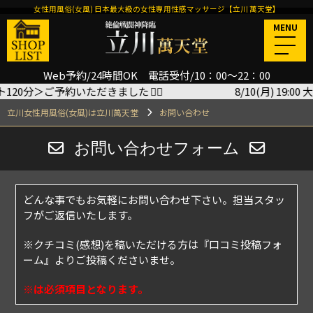
女性用風俗(女風) 日本最大級の女性専用性感マッサージ【立川 萬天堂】
MENU
Web予約/24時間OK 電話受付/10：00～22：00
ント120分＞ご予約いただきました
🙇‍♂️
8/10(月) 19:
立川女性用風俗(女風)は立川萬天堂
お問い合わせ
お問い合わせフォーム
どんな事でもお気軽にお問い合わせ下さい。担当スタッ
フがご返信いたします。
※クチコミ(感想)を稿いただける方は
『口コミ投稿フォ
ーム』
よりご投稿くださいませ。
※は必須項目となります。