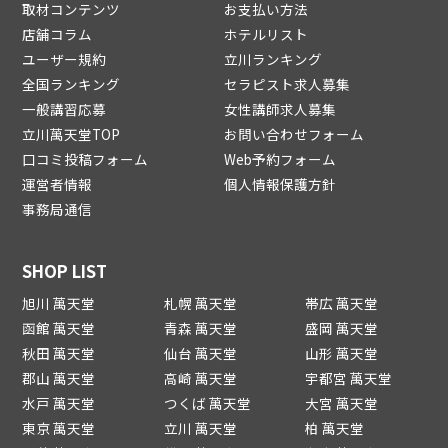
取材コンテンツ
お支払い方法
店舗コラム
ホテルリスト
ユーザー規約
立川ランキング
全国ランキング
セラピスト求人募集
一般講習応募
女性講師求人募集
立川萬天堂TOP
お問い合わせフォーム
口コミ投稿フォーム
Web予約フォーム
運営者情報
個人情報保護方針
事務局通信
SHOP LIST
旭川 萬天堂
札幌 萬天堂
帯広 萬天堂
函館 萬天堂
青森 萬天堂
盛岡 萬天堂
秋田 萬天堂
仙台 萬天堂
山形 萬天堂
郡山 萬天堂
高崎 萬天堂
宇都宮 萬天堂
水戸 萬天堂
つくば 萬天堂
大宮 萬天堂
東京 萬天堂
立川 萬天堂
柏 萬天堂