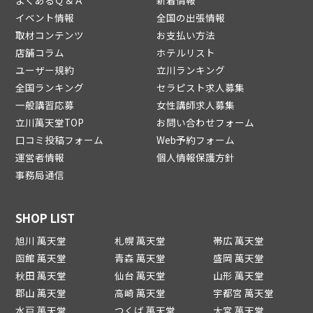
よくあるＱ＆Ａ
新着情報
イベント情報
全国の出張情報
取材コンテンツ
お支払い方法
店舗コラム
ホテルリスト
ユーザー規約
立川ランキング
全国ランキング
セラピスト求人募集
一般講習応募
女性講師求人募集
立川萬天堂TOP
お問い合わせフォーム
口コミ投稿フォーム
Web予約フォーム
運営者情報
個人情報保護方針
事務局通信
SHOP LIST
旭川 萬天堂
札幌 萬天堂
帯広 萬天堂
函館 萬天堂
青森 萬天堂
盛岡 萬天堂
秋田 萬天堂
仙台 萬天堂
山形 萬天堂
郡山 萬天堂
高崎 萬天堂
宇都宮 萬天堂
水戸 萬天堂
つくば 萬天堂
大宮 萬天堂