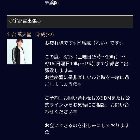
🌹薬師
◇宇都宮出張◇
仙台 萬天堂 玲威(32)
お疲れ様です✨😌玲威（れい）です✨
この度、8/15（土曜日15時〜20時）〜
8/16(日曜日10時〜19時)まで宇都宮に出
張致します🚗
お盆終盤に是非楽しいひと時を一緒に過
ごしましょう😌✨
ご予約、お問い合わせはXのDMまたは公
式ラインからお気軽にご相談、お問い合
わせください🫶
お会いできるのを楽しみにしております
😌