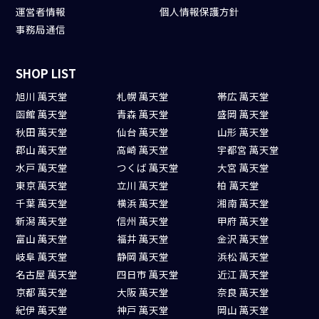
運営者情報
個人情報保護方針
事務局通信
SHOP LIST
旭川 萬天堂
札幌 萬天堂
帯広 萬天堂
函館 萬天堂
青森 萬天堂
盛岡 萬天堂
秋田 萬天堂
仙台 萬天堂
山形 萬天堂
郡山 萬天堂
高崎 萬天堂
宇都宮 萬天堂
水戸 萬天堂
つくば 萬天堂
大宮 萬天堂
東京 萬天堂
立川 萬天堂
柏 萬天堂
千葉 萬天堂
横浜 萬天堂
湘南 萬天堂
新潟 萬天堂
信州 萬天堂
甲府 萬天堂
富山 萬天堂
福井 萬天堂
金沢 萬天堂
岐阜 萬天堂
静岡 萬天堂
浜松 萬天堂
名古屋 萬天堂
四日市 萬天堂
近江 萬天堂
京都 萬天堂
大阪 萬天堂
奈良 萬天堂
紀伊 萬天堂
神戸 萬天堂
岡山 萬天堂