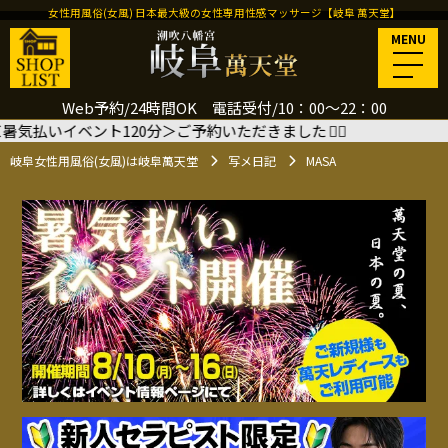
女性用風俗(女風) 日本最大級の女性専用性感マッサージ【岐阜 萬天堂】
MENU
Web予約/24時間OK 電話受付/10：00～22：00
いイベント120分＞ご予約いただきました
🙇‍♂️
8/15(土)
岐阜女性用風俗(女風)は岐阜萬天堂
写メ日記
MASA