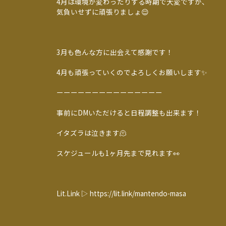
4月は環境が変わったりする時期で大変ですが、
気負いせずに頑張りましょ😌
3月も色んな方に出会えて感謝です！
4月も頑張っていくのでよろしくお願いします✨
ーーーーーーーーーーーーーーー
事前にDMいただけると日程調整も出来ます！
イタズラは泣きます🫠
スケジュールも1ヶ月先まで見れます👀
Lit.Link ▷ https://lit.link/mantendo-masa