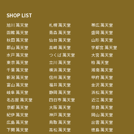
SHOP LIST
旭川 萬天堂
札幌 萬天堂
帯広 萬天堂
函館 萬天堂
青森 萬天堂
盛岡 萬天堂
秋田 萬天堂
仙台 萬天堂
山形 萬天堂
郡山 萬天堂
高崎 萬天堂
宇都宮 萬天堂
水戸 萬天堂
つくば 萬天堂
大宮 萬天堂
東京 萬天堂
立川 萬天堂
柏 萬天堂
千葉 萬天堂
横浜 萬天堂
湘南 萬天堂
新潟 萬天堂
信州 萬天堂
甲府 萬天堂
富山 萬天堂
福井 萬天堂
金沢 萬天堂
岐阜 萬天堂
静岡 萬天堂
浜松 萬天堂
名古屋 萬天堂
四日市 萬天堂
近江 萬天堂
京都 萬天堂
大阪 萬天堂
奈良 萬天堂
紀伊 萬天堂
神戸 萬天堂
岡山 萬天堂
広島 萬天堂
鳥取 萬天堂
出雲 萬天堂
下関 萬天堂
高松 萬天堂
徳島 萬天堂