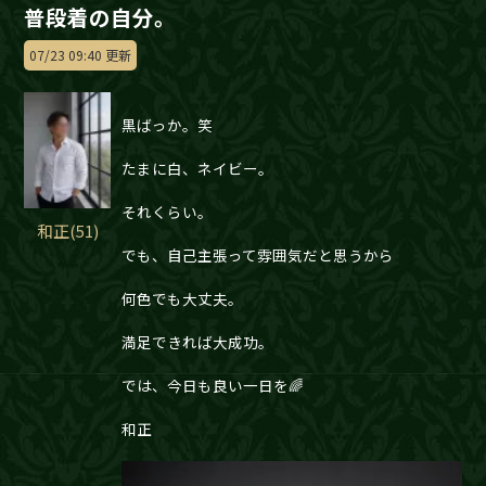
普段着の自分。
07/23 09:40 更新
黒ばっか。笑
たまに白、ネイビー。
それくらい。
和正(51)
でも、自己主張って雰囲気だと思うから
何色でも大丈夫。
満足できれば大成功。
では、今日も良い一日を🌈
和正