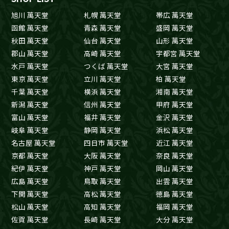
旭川 萬天堂
札幌 萬天堂
帯広 萬天堂
函館 萬天堂
青森 萬天堂
盛岡 萬天堂
秋田 萬天堂
仙台 萬天堂
山形 萬天堂
郡山 萬天堂
高崎 萬天堂
宇都宮 萬天堂
水戸 萬天堂
つくば 萬天堂
大宮 萬天堂
東京 萬天堂
立川 萬天堂
柏 萬天堂
千葉 萬天堂
横浜 萬天堂
湘南 萬天堂
新潟 萬天堂
信州 萬天堂
甲府 萬天堂
富山 萬天堂
福井 萬天堂
金沢 萬天堂
岐阜 萬天堂
静岡 萬天堂
浜松 萬天堂
名古屋 萬天堂
四日市 萬天堂
近江 萬天堂
京都 萬天堂
大阪 萬天堂
奈良 萬天堂
紀伊 萬天堂
神戸 萬天堂
岡山 萬天堂
広島 萬天堂
鳥取 萬天堂
出雲 萬天堂
下関 萬天堂
高松 萬天堂
徳島 萬天堂
松山 萬天堂
高知 萬天堂
福岡 萬天堂
佐賀 萬天堂
長崎 萬天堂
大分 萬天堂