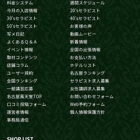
料金システム
週間スケジュール
今月の入店情報
20'sセラピスト
30'sセラピスト
40'sセラピスト
50'sセラピスト
お客様の声
写メ日記
動画ムービー
よくあるＱ＆Ａ
新着情報
イベント情報
全国の出張情報
取材コンテンツ
お支払い方法
店舗コラム
ホテルリスト
ユーザー規約
名古屋ランキング
全国ランキング
セラピスト求人募集
一般講習応募
女性講師求人募集
名古屋萬天堂TOP
お問い合わせフォーム
口コミ投稿フォーム
Web予約フォーム
運営者情報
個人情報保護方針
事務局通信
SHOP LIST